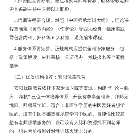
2.师资配置要标准。重点考察导师库资源，临床带教老师
需具备副主任中医师以上职称。
3.培训课程要合规。对照《中医师承培训大纲》，理论课
程需涵盖《黄帝内经》《伤寒论》等四大经典，临床实践
需包含内科、妇科等 6 大科室，避免缩水课程。
4.服务体系要完善。正规机构应提供全程管家服务，包
括：政策解读、材料审核、公证代办、考核报名等全流程
指导。
（二）优质机构推荐：安阳优路教育
安阳优路教育依托多家附属医院等资源，构建 “理论 – 临
床 – 考核” 三位一体培养体系：开设有尊享全程班、拜师无
忧班、拜师尊学班。适合：非医学学历的中医爱好者想学
医的、没有中医基础需要系统学习中医的、自律性比较差
想有老师督学服务的、自己没有人脉和资源找不到老师
的、想在考前得到针对性训练火速上分的。