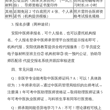
师承
公证后的《师承关系合同》（一式三
合同需明确每周学
材料
份）、导师资格证书复印件
习时长≥8 小时
其他
近期免冠 2 寸白底照片 4 张、个人承
照片需符合医师资
材料
诺书（机构提供模板）
格考试报名规格
3. 报名步骤（两种途径）
安阳中医师承报名，可个人报名，也可以委托机构报
名。个人报名登录中医师承管理平台按照提示报名即可，
机构代报，安阳优路教育提供全程代报服务：① 学员提交
电子版材料至班主任② 机构初审③ 统一预约公证、协助导
师匹配④ 代提交报名系统并跟踪审核进度
四、常见问题 FAQ
Q：非医学专业能考取中医医师证吗？A：可以！具体路
径为：3 年师承培训→通过中医药管理局组织的出师考试→
注册满 1 年可考中医助理医师资格证→取得助理医师证满 5
年可考中医执业医师证，与科班生享有同等行医资格。
Q：师承期间能否异地学习？A：不可！理论课程可线上