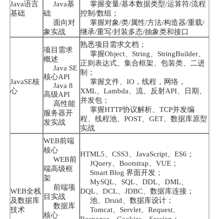
Java语言
Java基
掌握变量/基本数据类型/运算符/流程
基础
础
控制/数组；
面向对
掌握对象/类/属性/方法/构造器/重载/
象实战
继承/重写/封装多态/抽象类和接口
熟悉项目需求文档；
项目需求
掌握Object、String、StringBuilder、
概述
正则表达式、集合框架、包装类、二进
Java SE
制；
核心API
JavaSE核
掌握文件、IO，线程，网络，
Java 8
心
XML、Lambda、流、反射API、日期、
高级API
并发包；
高性能
掌握HTTP协议解析、TCP并发编
服务器开
程、线程池、POST、GET、数据库原型
发实战
实战
WEB前端
核心
HTML5、CSS3、JavaScript、ES6；
WEB前
JQuery、Bootstrap、VUE；
端高级框
Smart Blog 界面开发；
架
MySQL、SQL、DDL、DML、
前端项
WEB全栈
DQL、DCL、JDBC、数据库连接；
目实战
及数据库
池、Druid、数据库设计；
数据库
技术
Tomcat、Servlet、Request、
核心