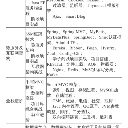
Response、Cookies、Session；
Java EE
过滤器、监听器、Thymeleaf 模版引
服务端编
擎
程
Ajax、Smart Blog
阶段项
目实战
Spring、Spring MVC、MyBatis、
SSM框架
MyBatisPlus、SpringBoot 、Shiro认证框
技术
架、AdminLTE；
微服务
微服务及
Eureka、Ribbon、Feign、Hystrix、
架构
互联网架
Zuul、Config+Git；
阶段项
构
学子商城项目实战，项目搭建、
目实战
RESTful、文件上载、AOP、拦截器；
互联网
Nginx、Redis、MySQL读写分离、
架构实战
Kafka
手写MVC
Smart MVC 框架；
框架
索引、视图、存储过程、MySQL函
数据库
数、存储过程；
高级
全栈进阶
CMS、旅游、电信、社交、找房；
项目库
Java 内存管理、GC原理、JVM参数
综合实战
调整、排序、二分查找；
就业进
双向循环链表、二叉树、散列表
阶
数据库简介；数据库安装；客户端工具的使用；常