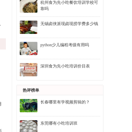
杭州食为先小吃餐饮培训学校可
靠吗
人
无锡卤侠派现卤现捞学费多少钱
python少儿编程考级有用吗
深圳食为先小吃培训价目表
。
热评榜单
长春哪里有学视频剪辑的？
用
东莞哪有小吃培训班
影