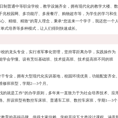
全日制普通中等职业学校，教学设施齐全，拥有现代化的教学大楼、数
千兆校园网、多功能厅、多座餐厅、购物超市等，为学生的学习和生
精心、精细、精致”的育人理念，秉承“您送来一个学子，我还您一个
订单式培养等多种模式，让人们得到快速成长。
校的龙头专业，实行准军事化管理，坚持零距离办学，实践操作为
能学会学懂。设有烹饪基础班、技术提高班、技术提高班不同的班
干专业，拥有大型现代化实训基地，校园环境优美，功能配套齐全
维修班班型，学期2—3个月。
找的就是工作”的办学原则，多年来一直致力于为社会培养技术、应
路。所设班型有数控车床班、普通车工班、数控车床班，学期1—3个
教育的高端品牌，值得大家信赖。学校开设五大类设计课程，涵盖