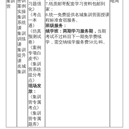
密训
集训
电询
习题强
7.纸质邮寄配套学习资料包邮到
案例
营
化》
家；
实操
《考点
8.统一免费提供名城集训营面授课
集训
一本
程标准食宿服务。
系统
通》
班级服务：
课
《仿真
续学班：两期学习服务期，
当期
集训
预测试
考试不过科目下一期免学费续
训练
卷》
学，需交纳续学服务费50元/科。
课
《案例
集训
专项白
提升
皮书》
课
《集训
名城
营系统
集训
提分考
点》
现场发
放：
《集训
营专属
考点》
《集训
营专属
题库》