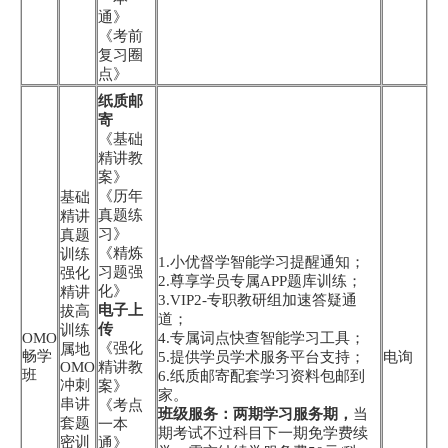
通》
《考前
复习圈
点》
纸质邮
寄
《基础
精讲教
案》
《历年
基础
真题练
精讲
习》
真题
《精炼
训练
1.小优督学智能学习提醒通知；
习题强
强化
2.尊享学员专属APP题库训练；
化》
精讲
3.VIP2-专职教研组加速答疑通
电子上
拔高
道；
传
训练
OMO
4.专属词点快查智能学习工具；
《强化
属地
畅学
5.提供学员学术服务平台支持；
电询
OMO
精讲教
班
6.纸质邮寄配套学习资料包邮到
冲刺
案》
家。
串讲
《考点
班级服务：两期学习服务期，
当
套题
一本
期考试不过科目下一期免学费续
密训
通》