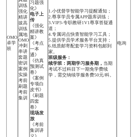
习题强
训练
化》
1.小优督学智能学习提醒通知；
强化
电子上
2.尊享学员专属APP题库训练；
精讲
传
3.VIP3-专职教研1V1尊享答疑通
拔高
《强化
道；
训练
精讲教
4.专属词点快查智能学习工具；
属地
OMO
案》
OMO
5.提供学员学术服务平台支持；
卓学
《考点
电询
冲刺
6.纸质邮寄配套学习资料包邮到
班
一本
串讲
家。
通》
套题
班级服务：
《仿真
密训
续学班：两期学习服务期，
当期
预测试
案例
考试不过科目下一期免学费续
卷》
实操
学，需交纳续学服务费50元/科。
《案例
考前
专项白
刷题
皮书》
考前
《刷题
集训
四套
卷》
现场发
放
《考前
集训讲
义》