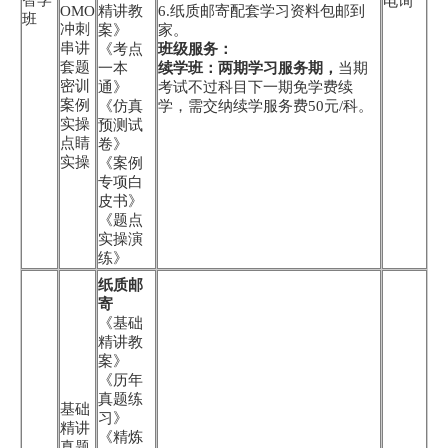
电询
OMO
精讲教
6.纸质邮寄配套学习资料包邮到
班
冲刺
案》
家。
串讲
《考点
班级服务：
套题
一本
续学班：两期学习服务期，
当期
密训
通》
考试不过科目下一期免学费续
案例
《仿真
学，需交纳续学服务费50元/科。
实操
预测试
点睛
卷》
实操
《案例
专项白
皮书》
《题点
实操演
练》
纸质邮
寄
《基础
精讲教
案》
《历年
真题练
基础
习》
精讲
《精炼
真题