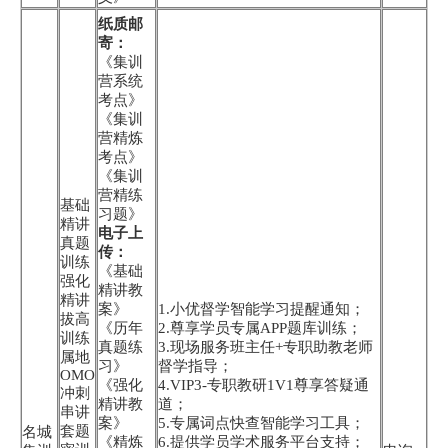
纸质邮
寄：
《集训
营系统
考点》
《集训
营精炼
考点》
《集训
营精练
基础
习题》
精讲
电子上
真题
传：
训练
《基础
强化
精讲教
精讲
案》
1.小优督学智能学习提醒通知；
拔高
《历年
2.尊享学员专属APP题库训练；
训练
真题练
3.现场服务班主任+专职助教老师
属地
习》
督学指导；
OMO
《强化
4.VIP3-专职教研1V1尊享答疑通
冲刺
精讲教
道；
串讲
案》
5.专属词点快查智能学习工具；
套题
名城
《精炼
6.提供学员学术服务平台支持；