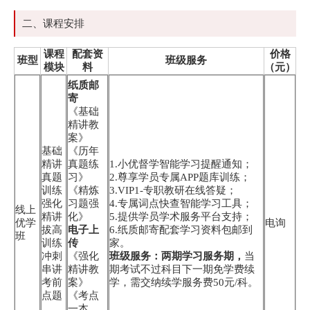
二、课程安排
课程
配套资
价格
班型
班级服务
模块
料
（元）
纸质邮
寄
《基础
精讲教
案》
基础
《历年
精讲
真题练
1.小优督学智能学习提醒通知；
真题
习》
2.尊享学员专属APP题库训练；
训练
《精炼
3.VIP1-专职教研在线答疑；
强化
习题强
4.专属词点快查智能学习工具；
线上
精讲
化》
5.提供学员学术服务平台支持；
优学
电询
拔高
电子上
6.纸质邮寄配套学习资料包邮到
班
训练
传
家。
冲刺
《强化
班级服务：两期学习服务期，
当
串讲
精讲教
期考试不过科目下一期免学费续
考前
案》
学，需交纳续学服务费50元/科。
点题
《考点
一本