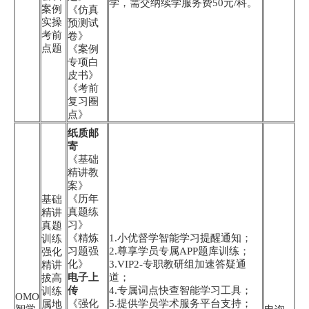
学，需交纳续学服务费50元/科。
案例
《仿真
实操
预测试
考前
卷》
点题
《案例
专项白
皮书》
《考前
复习圈
点》
纸质邮
寄
《基础
精讲教
案》
《历年
基础
真题练
精讲
习》
真题
《精炼
1.小优督学智能学习提醒通知；
训练
习题强
2.尊享学员专属APP题库训练；
强化
化》
3.VIP2-专职教研组加速答疑通
精讲
电子上
道；
拔高
传
4.专属词点快查智能学习工具；
训练
OMO
《强化
5.提供学员学术服务平台支持；
属地
智学