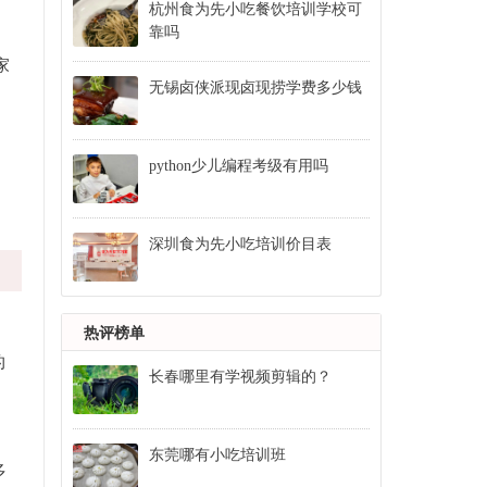
杭州食为先小吃餐饮培训学校可
靠吗
家
无锡卤侠派现卤现捞学费多少钱
python少儿编程考级有用吗
深圳食为先小吃培训价目表
热评榜单
的
长春哪里有学视频剪辑的？
东莞哪有小吃培训班
多