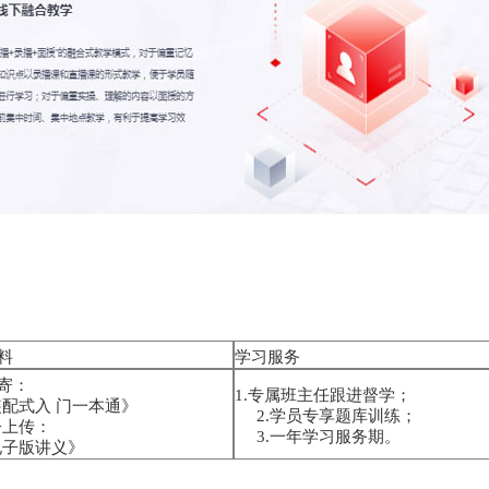
料
学习服务
寄：
1.专属班主任跟进督学；
配式入 门一本通》
2.学员专享题库训练；
上传：
3.一年学习服务期。
子版讲义》