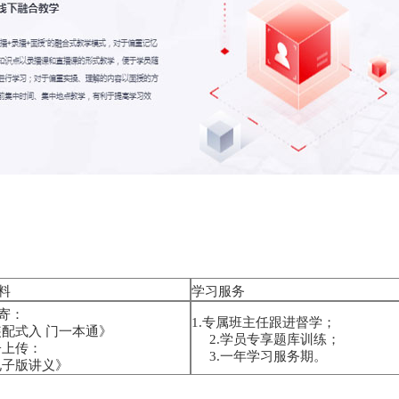
料
学习服务
寄：
1.专属班主任跟进督学；
配式入 门一本通》
2.学员专享题库训练；
上传：
3.一年学习服务期。
子版讲义》