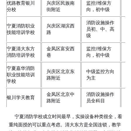
优路教育银川
兴庆区民族南
监控/维保方
2
分校
街附近
向，初中级
消防设施操作
宁夏消防职业
兴庆区湖滨西
员初、中、高
2
技能培训学校
路
级
宁夏清大东方
金凤区富安西
监控/维保方
2
消防培训学校
巷
向，初中级
宁夏嘉华消防
兴庆区北京东
中级监控方向
职业技能培训
2
路附近
为主
学校
金凤区北京中
消防设施操作
银川学天教育
2
路附近
员全科目
宁夏消防学校成立时间最早，实操设备种类很全，看
重纯面授的可以重点考虑。清大东方是全国连锁，教学