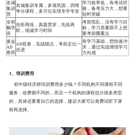
名城
学习效率低，有考试经
名城集训专属，多项巩固，四维
集训
验，备考压力大，想要
争分课程，多方位实现专学专攻
营
短时突破
全程
考前慌乱，没有学习目
先听再练，真题贯穿，先练再
畅学
标，学习质量跟不上想
听，缩减学习时间
班
要考前圈重点
有学习基础，想快速冲
黄金
AB双卷，实战锁点，考前定位一
AB
关，通过实战增强学习
击进
卷班
方向感
3、培训费用
初中级经济师培训费用多少钱？不同机构不同课程不同
服务，收费都不同的，而且一个机构的课程也分很多类型
的，具体还要看自己的选择，建议大家可以免费试听下课
程再选择。