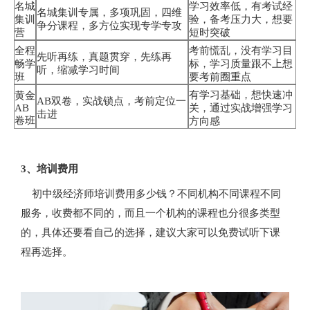
名城
学习效率低，有考试经
名城集训专属，多项巩固，四维
集训
验，备考压力大，想要
争分课程，多方位实现专学专攻
营
短时突破
全程
考前慌乱，没有学习目
先听再练，真题贯穿，先练再
畅学
标，学习质量跟不上想
听，缩减学习时间
班
要考前圈重点
有学习基础，想快速冲
黄金
AB双卷，实战锁点，考前定位一
AB
关，通过实战增强学习
击进
卷班
方向感
3、培训费用
初中级经济师培训费用多少钱？不同机构不同课程不同
服务，收费都不同的，而且一个机构的课程也分很多类型
的，具体还要看自己的选择，建议大家可以免费试听下课
程再选择。