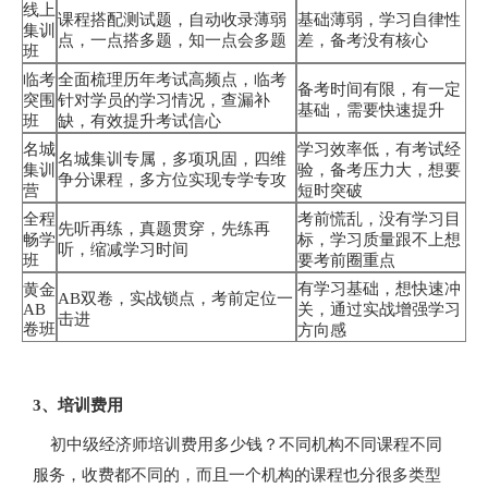
线上
课程搭配测试题，自动收录薄弱
基础薄弱，学习自律性
集训
点，一点搭多题，知一点会多题
差，备考没有核心
班
临考
全面梳理历年考试高频点，临考
备考时间有限，有一定
突围
针对学员的学习情况，查漏补
基础，需要快速提升
班
缺，有效提升考试信心
名城
学习效率低，有考试经
名城集训专属，多项巩固，四维
集训
验，备考压力大，想要
争分课程，多方位实现专学专攻
营
短时突破
全程
考前慌乱，没有学习目
先听再练，真题贯穿，先练再
畅学
标，学习质量跟不上想
听，缩减学习时间
班
要考前圈重点
有学习基础，想快速冲
黄金
AB双卷，实战锁点，考前定位一
AB
关，通过实战增强学习
击进
卷班
方向感
3、培训费用
初中级经济师培训费用多少钱？不同机构不同课程不同
服务，收费都不同的，而且一个机构的课程也分很多类型