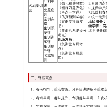
冲刺串
《强化精讲教案》
5.专属词
讲
名城集训
《精炼习题强化》
6.提供学
套题密
营
《考点一本通》
7.纸质邮
训
《仿真预测试卷》
8.统一免
案例实
《案例专项白皮
班级服务：
操
书》
续学班：两
集训系
《集训营系统提分
续学服务费5
统课
考点》
集训训
现场发放：
练课
《集训营专属考
集训提
点》
升课
《集训营专属题
名城集
库》
训
三、课程亮点
1、备考指导，重点突破。分科目讲解备考重难
2、考点串讲，趣味提升。专项趣味串讲，主攻
3、实操演练，三维教学。三维动画实操演练，