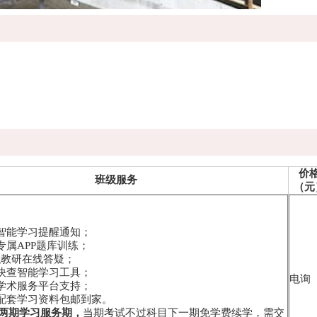
价
班级服务
（元
学智能学习提醒通知；
专属APP题库训练；
-专职教研在线答疑；
点快查智能学习工具；
电询
员学术服务平台支持；
寄配套学习资料包邮到家。
两期学习服务期，
当期考试不过科目下一期免学费续学，需交