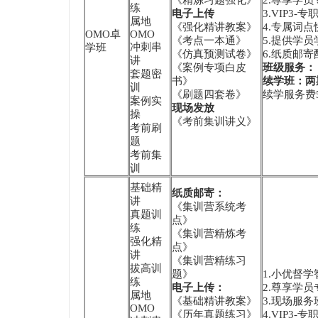
《精炼习题强化》
2.尊享学员
练
电子上传
3.VIP3
属地
《强化精讲教案》
4.专属词
OMO卓
OMO
《考点一本通》
5.提供学
冲刺串
学班
《仿真预测试卷》
6.纸质邮
讲
《案例专项白皮
班级服务：
套题密
书》
续学班：两
训
《刷题四套卷》
续学服务费5
案例实
现场发放
操
《考前集训讲义》
考前刷
题
考前集
训
基础精
纸质邮寄：
讲
《集训营系统考
真题训
点》
练
《集训营精炼考
强化精
点》
讲
《集训营精练习
拔高训
题》
1.小优督
练
电子上传：
2.尊享学员
属地
《基础精讲教案》
3.现场服
OMO
《历年真题练习》
4.VIP3