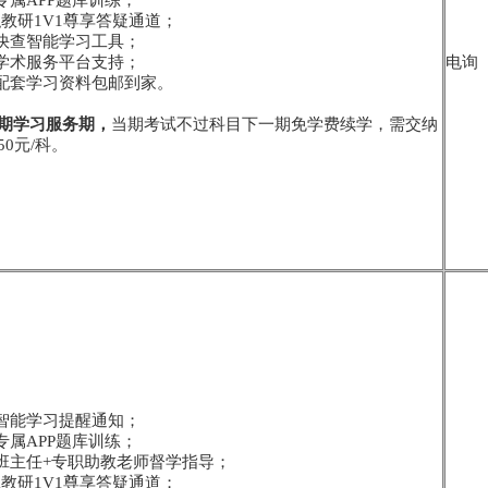
专属APP题库训练；
-专职教研1V1尊享答疑通道；
点快查智能学习工具；
员学术服务平台支持；
电询
寄配套学习资料包邮到家。
期学习服务期，
当期考试不过科目下一期免学费续学，需交纳
0元/科。
学智能学习提醒通知；
专属APP题库训练；
务班主任+专职助教老师督学指导；
-专职教研1V1尊享答疑通道；