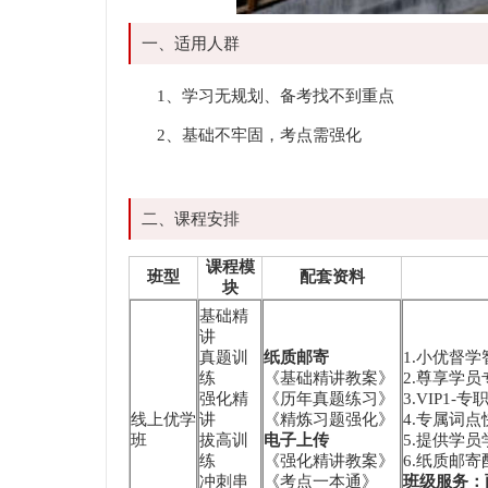
一、适用人群
1、学习无规划、备考找不到重点
2、基础不牢固，考点需强化
二、课程安排
课程模
班型
配套资料
块
基础精
讲
真题训
纸质邮寄
1.小优督
练
《基础精讲教案》
2.尊享学员
强化精
《历年真题练习》
3.VIP1
线上优学
讲
《精炼习题强化》
4.专属词
班
拔高训
电子上传
5.提供学
练
《强化精讲教案》
6.纸质邮
冲刺串
《考点一本通》
班级服务：