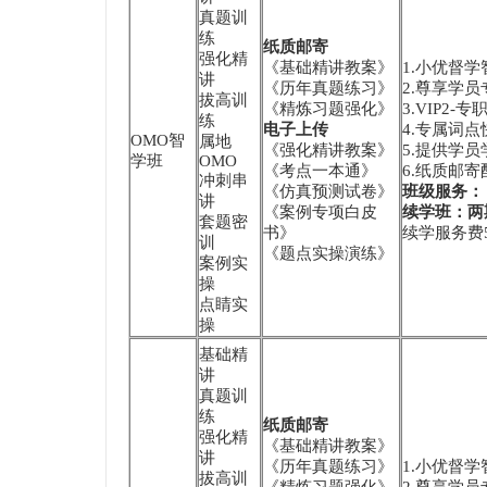
真题训
练
纸质邮寄
强化精
《基础精讲教案》
1.小优督
讲
《历年真题练习》
2.尊享学员
拔高训
《精炼习题强化》
3.VIP2
练
电子上传
4.专属词
OMO智
属地
《强化精讲教案》
5.提供学
学班
OMO
《考点一本通》
6.纸质邮
冲刺串
《仿真预测试卷》
班级服务：
讲
《案例专项白皮
续学班：两
套题密
书》
续学服务费5
训
《题点实操演练》
案例实
操
点睛实
操
基础精
讲
真题训
练
纸质邮寄
强化精
《基础精讲教案》
讲
《历年真题练习》
1.小优督
拔高训