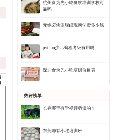
杭州食为先小吃餐饮培训学校可
靠吗
无锡卤侠派现卤现捞学费多少钱
python少儿编程考级有用吗
深圳食为先小吃培训价目表
格
）
热评榜单
长春哪里有学视频剪辑的？
东莞哪有小吃培训班