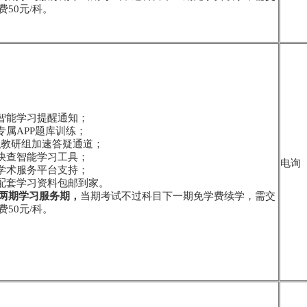
50元/科。
学智能学习提醒通知；
专属APP题库训练；
-专职教研组加速答疑通道；
点快查智能学习工具；
电询
员学术服务平台支持；
寄配套学习资料包邮到家。
两期学习服务期，
当期考试不过科目下一期免学费续学，需交
50元/科。