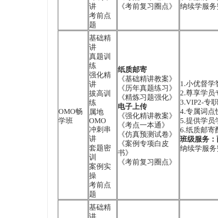
讲
《考前复习圈点》
纳续学服务费
考前点
题
基础精
讲
真题训
练
纸质邮寄
强化精
《基础精讲教案》
1.小优督
讲
《历年真题练习》
2.尊享学员
拔高训
《精炼习题强化》
3.VIP2
练
电子上传
OMO畅
4.专属词
属地
《强化精讲教案》
学班
OMO
5.提供学
《考点一本通》
冲刺串
6.纸质邮
《仿真预测试卷》
讲
班级服务：
《案例专项白皮
套题密
纳续学服务费
书》
训
《考前复习圈点》
案例实
操
考前点
题
基础精
讲