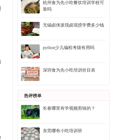
杭州食为先小吃餐饮培训学校可
楼
靠吗
无锡卤侠派现卤现捞学费多少钱
python少儿编程考级有用吗
形
深圳食为先小吃培训价目表
热评榜单
长春哪里有学视频剪辑的？
东莞哪有小吃培训班
资