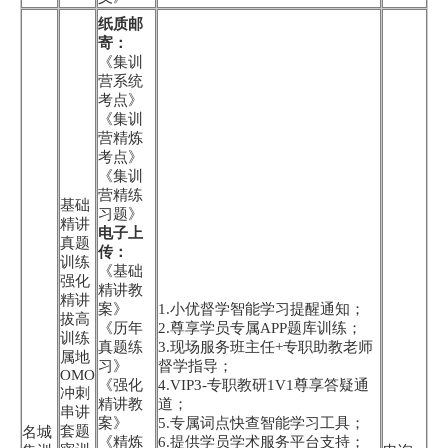
纸质邮
寄：
《集训
营系统
考点》
《集训
营精炼
考点》
《集训
营精练
基础
习题》
精讲
电子上
真题
传：
训练
《基础
强化
精讲教
精讲
案》
1.小优督学智能学习提醒通知；
拔高
《历年
2.尊享学员专属APP题库训练；
训练
真题练
3.现场服务班主任+专职助教老师
属地
习》
督学指导；
OMO
《强化
4.VIP3-专职教研1V1尊享答疑通
冲刺
精讲教
道；
串讲
案》
5.专属词点快查智能学习工具；
套题
名城
《精炼
6.提供学员学术服务平台支持；