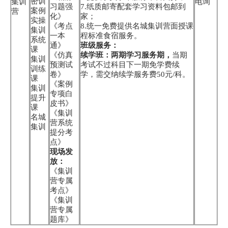
密训
集训
电询
习题强
7.纸质邮寄配套学习资料包邮到
案例
营
化》
家；
实操
《考点
8.统一免费提供名城集训营面授课
集训
一本
程标准食宿服务。
系统
通》
班级服务：
课
《仿真
续学班：两期学习服务期，
当期
集训
预测试
考试不过科目下一期免学费续
训练
卷》
学，需交纳续学服务费50元/科。
课
《案例
集训
专项白
提升
皮书》
课
《集训
名城
营系统
集训
提分考
点》
现场发
放：
《集训
营专属
考点》
《集训
营专属
题库》