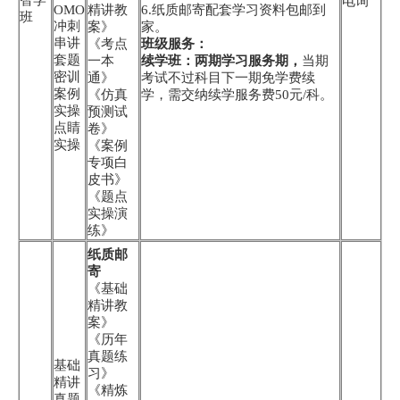
电询
OMO
精讲教
6.纸质邮寄配套学习资料包邮到
班
冲刺
案》
家。
串讲
《考点
班级服务：
套题
一本
续学班：两期学习服务期，
当期
密训
通》
考试不过科目下一期免学费续
案例
《仿真
学，需交纳续学服务费50元/科。
实操
预测试
点睛
卷》
实操
《案例
专项白
皮书》
《题点
实操演
练》
纸质邮
寄
《基础
精讲教
案》
《历年
真题练
基础
习》
精讲
《精炼
真题