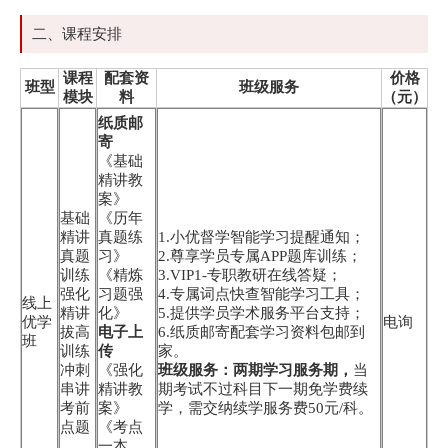
二、课程安排
课程
配套资
价格
班型
班级服务
模块
料
（元）
纸质邮
寄
《基础
精讲教
案》
基础
《历年
精讲
真题练
1.小优督学智能学习提醒通知；
真题
习》
2.尊享学员专属APP题库训练；
训练
《精炼
3.VIP1-专职教研在线答疑；
强化
习题强
4.专属词点快查智能学习工具；
线上
精讲
化》
5.提供学员学术服务平台支持；
优学
电询
拔高
电子上
6.纸质邮寄配套学习资料包邮到
班
训练
传
家。
冲刺
《强化
班级服务：两期学习服务期，
当
串讲
精讲教
期考试不过科目下一期免学费续
考前
案》
学，需交纳续学服务费50元/科。
点题
《考点
一本