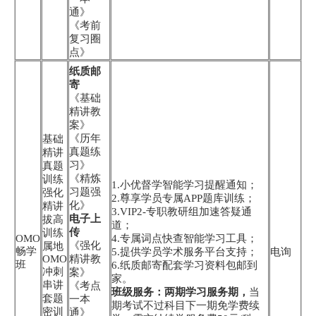
通》
《考前
复习圈
点》
纸质邮
寄
《基础
精讲教
案》
《历年
基础
真题练
精讲
习》
真题
《精炼
训练
1.小优督学智能学习提醒通知；
习题强
强化
2.尊享学员专属APP题库训练；
化》
精讲
3.VIP2-专职教研组加速答疑通
电子上
拔高
道；
传
训练
OMO
4.专属词点快查智能学习工具；
《强化
属地
畅学
5.提供学员学术服务平台支持；
电询
OMO
精讲教
班
6.纸质邮寄配套学习资料包邮到
冲刺
案》
家。
串讲
《考点
班级服务：两期学习服务期，
当
套题
一本
期考试不过科目下一期免学费续
密训
通》