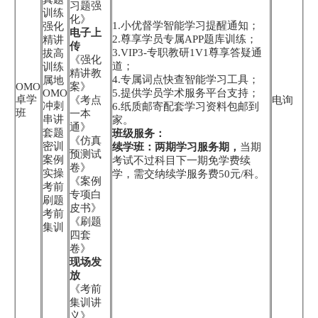
习题强
训练
化》
1.小优督学智能学习提醒通知；
强化
电子上
2.尊享学员专属APP题库训练；
精讲
传
3.VIP3-专职教研1V1尊享答疑通
拔高
《强化
道；
训练
精讲教
4.专属词点快查智能学习工具；
属地
OMO
案》
OMO
5.提供学员学术服务平台支持；
卓学
《考点
电询
冲刺
6.纸质邮寄配套学习资料包邮到
班
一本
串讲
家。
通》
套题
班级服务：
《仿真
密训
续学班：两期学习服务期，
当期
预测试
案例
考试不过科目下一期免学费续
卷》
实操
学，需交纳续学服务费50元/科。
《案例
考前
专项白
刷题
皮书》
考前
《刷题
集训
四套
卷》
现场发
放
《考前
集训讲
义》