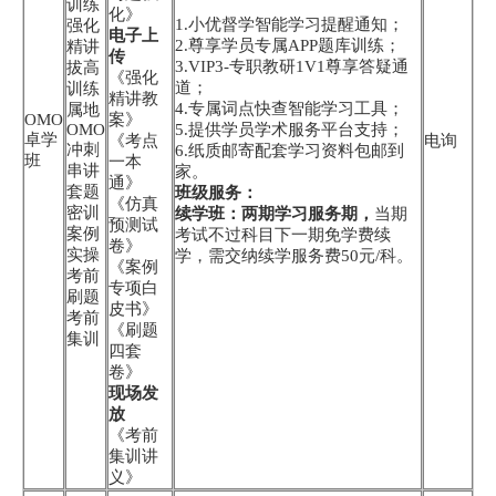
训练
化》
1.小优督学智能学习提醒通知；
强化
电子上
2.尊享学员专属APP题库训练；
精讲
传
3.VIP3-专职教研1V1尊享答疑通
拔高
《强化
道；
训练
精讲教
4.专属词点快查智能学习工具；
属地
OMO
案》
OMO
5.提供学员学术服务平台支持；
卓学
《考点
电询
冲刺
6.纸质邮寄配套学习资料包邮到
班
一本
串讲
家。
通》
套题
班级服务：
《仿真
密训
续学班：两期学习服务期，
当期
预测试
案例
考试不过科目下一期免学费续
卷》
实操
学，需交纳续学服务费50元/科。
《案例
考前
专项白
刷题
皮书》
考前
《刷题
集训
四套
卷》
现场发
放
《考前
集训讲
义》