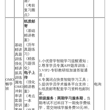
通》
《考前
复习圈
点》
纸质邮
寄
《基础
精讲教
案》
《历年
基础
真题练
精讲
习》
真题
《精炼
训练
1.小优督学智能学习提醒通知；
习题强
强化
2.尊享学员专属APP题库训练；
化》
精讲
3.VIP2-专职教研组加速答疑通
电子上
拔高
道；
传
训练
OMO
4.专属词点快查智能学习工具；
《强化
属地
畅学
5.提供学员学术服务平台支持；
电询
OMO
精讲教
班
6.纸质邮寄配套学习资料包邮到
冲刺
案》
家。
串讲
《考点
班级服务：两期学习服务期，
当
套题
一本
期考试不过科目下一期免学费续
密训
通》
学，需交纳续学服务费50元/科。
案例