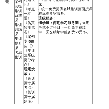
案例
营
化》
家；
实操
《考点
8.统一免费提供名城集训营面授课
集训
一本
程标准食宿服务。
系统
通》
班级服务：
课
《仿真
续学班：两期学习服务期，
当期
集训
预测试
考试不过科目下一期免学费续
训练
卷》
学，需交纳续学服务费50元/科。
课
《案例
集训
专项白
提升
皮书》
课
《集训
名城
营系统
集训
提分考
点》
现场发
放：
《集训
营专属
考点》
《集训
营专属
题库》