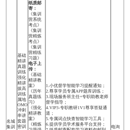
纸质邮
寄：
《集训
营系统
考点》
《集训
营精炼
考点》
《集训
营精练
基础
习题》
精讲
电子上
真题
传：
训练
《基础
强化
精讲教
精讲
案》
1.小优督学智能学习提醒通知；
拔高
《历年
2.尊享学员专属APP题库训练；
训练
真题练
3.现场服务班主任+专职助教老师
属地
习》
督学指导；
OMO
《强化
4.VIP3-专职教研1V1尊享答疑通
冲刺
精讲教
道；
串讲
案》
5.专属词点快查智能学习工具；
套题
名城
《精炼
6.提供学员学术服务平台支持；
密训
集训
电询
习题强
7.纸质邮寄配套学习资料包邮到