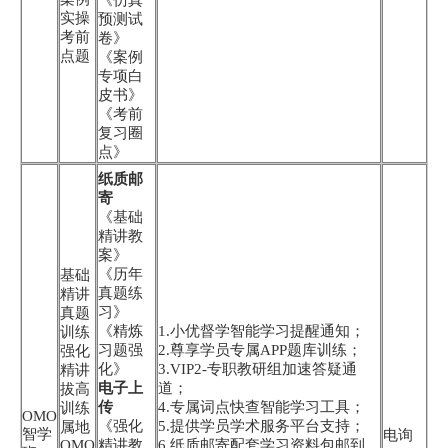
《仿真
实操
预测试
考前
卷》
点题
《案例
专项白
皮书》
《考前
复习圈
点》
纸质邮
寄
《基础
精讲教
案》
《历年
基础
真题练
精讲
习》
真题
《精炼
1.小优督学智能学习提醒通知；
训练
习题强
2.尊享学员专属APP题库训练；
强化
化》
3.VIP2-专职教研组加速答疑通
精讲
电子上
道；
拔高
传
4.专属词点快查智能学习工具；
训练
OMO
《强化
5.提供学员学术服务平台支持；
属地
智学
电询
OMO
精讲教
6.纸质邮寄配套学习资料包邮到