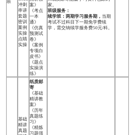
班
冲刺
案》
家。
串讲
《考点
班级服务：
套题
一本
续学班：两期学习服务期，
当期
密训
通》
考试不过科目下一期免学费续
案例
《仿真
学，需交纳续学服务费50元/科。
实操
预测试
点睛
卷》
实操
《案例
专项白
皮书》
《题点
实操演
练》
纸质邮
寄
《基础
精讲教
案》
《历年
真题练
基础
习》
精讲
《精炼
真题
习题强