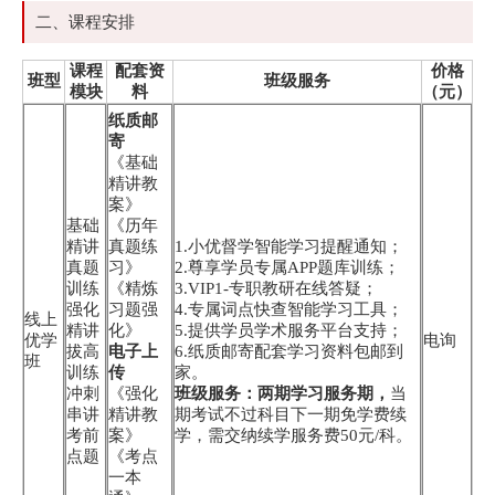
二、课程安排
课程
配套资
价格
班型
班级服务
模块
料
（元）
纸质邮
寄
《基础
精讲教
案》
基础
《历年
精讲
真题练
1.小优督学智能学习提醒通知；
真题
习》
2.尊享学员专属APP题库训练；
训练
《精炼
3.VIP1-专职教研在线答疑；
强化
习题强
4.专属词点快查智能学习工具；
线上
精讲
化》
5.提供学员学术服务平台支持；
优学
电询
拔高
电子上
6.纸质邮寄配套学习资料包邮到
班
训练
传
家。
冲刺
《强化
班级服务：两期学习服务期，
当
串讲
精讲教
期考试不过科目下一期免学费续
考前
案》
学，需交纳续学服务费50元/科。
点题
《考点
一本