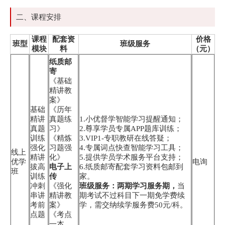
二、课程安排
课程
配套资
价格
班型
班级服务
模块
料
（元）
纸质邮
寄
《基础
精讲教
案》
基础
《历年
精讲
真题练
1.小优督学智能学习提醒通知；
真题
习》
2.尊享学员专属APP题库训练；
训练
《精炼
3.VIP1-专职教研在线答疑；
强化
习题强
4.专属词点快查智能学习工具；
线上
精讲
化》
5.提供学员学术服务平台支持；
优学
电询
拔高
电子上
6.纸质邮寄配套学习资料包邮到
班
训练
传
家。
冲刺
《强化
班级服务：两期学习服务期，
当
串讲
精讲教
期考试不过科目下一期免学费续
考前
案》
学，需交纳续学服务费50元/科。
点题
《考点
一本