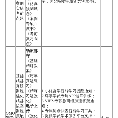
学，需交纳续学服务费50元/科。
案例
《仿真
实操
预测试
考前
卷》
点题
《案例
专项白
皮书》
《考前
复习圈
点》
纸质邮
寄
《基础
精讲教
案》
《历年
基础
真题练
精讲
习》
真题
《精炼
1.小优督学智能学习提醒通知；
训练
习题强
2.尊享学员专属APP题库训练；
强化
化》
3.VIP2-专职教研组加速答疑通
精讲
电子上
道；
拔高
传
4.专属词点快查智能学习工具；
训练
OMO
《强化
5.提供学员学术服务平台支持；
属地
智学