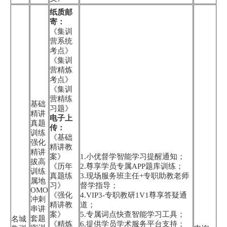
纸质邮
寄：
《集训
营系统
考点》
《集训
营精炼
考点》
《集训
营精练
基础
习题》
精讲
电子上
真题
传：
训练
《基础
强化
精讲教
精讲
案》
1.小优督学智能学习提醒通知；
拔高
《历年
2.尊享学员专属APP题库训练；
训练
真题练
3.现场服务班主任+专职助教老师
属地
习》
督学指导；
OMO
《强化
4.VIP3-专职教研1V1尊享答疑通
冲刺
精讲教
道；
串讲
案》
5.专属词点快查智能学习工具；
套题
名城
《精炼
6.提供学员学术服务平台支持；