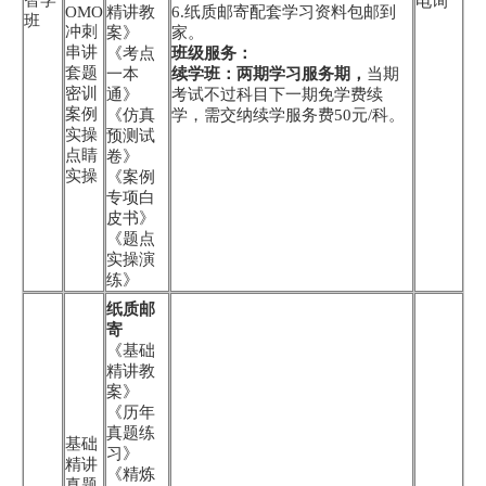
电询
OMO
精讲教
6.纸质邮寄配套学习资料包邮到
班
冲刺
案》
家。
串讲
《考点
班级服务：
套题
一本
续学班：两期学习服务期，
当期
密训
通》
考试不过科目下一期免学费续
案例
《仿真
学，需交纳续学服务费50元/科。
实操
预测试
点睛
卷》
实操
《案例
专项白
皮书》
《题点
实操演
练》
纸质邮
寄
《基础
精讲教
案》
《历年
真题练
基础
习》
精讲
《精炼
真题