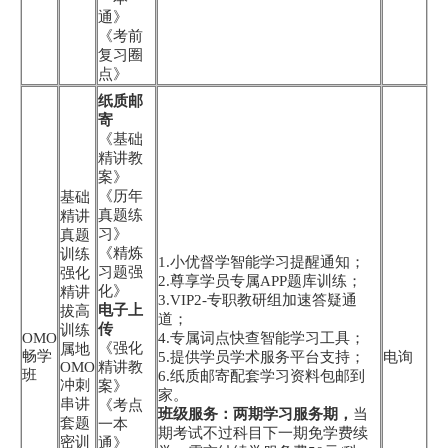
通》
《考前
复习圈
点》
纸质邮
寄
《基础
精讲教
案》
《历年
基础
真题练
精讲
习》
真题
《精炼
训练
1.小优督学智能学习提醒通知；
习题强
强化
2.尊享学员专属APP题库训练；
化》
精讲
3.VIP2-专职教研组加速答疑通
电子上
拔高
道；
传
训练
OMO
4.专属词点快查智能学习工具；
《强化
属地
畅学
5.提供学员学术服务平台支持；
电询
OMO
精讲教
班
6.纸质邮寄配套学习资料包邮到
冲刺
案》
家。
串讲
《考点
班级服务：两期学习服务期，
当
套题
一本
期考试不过科目下一期免学费续
密训
通》