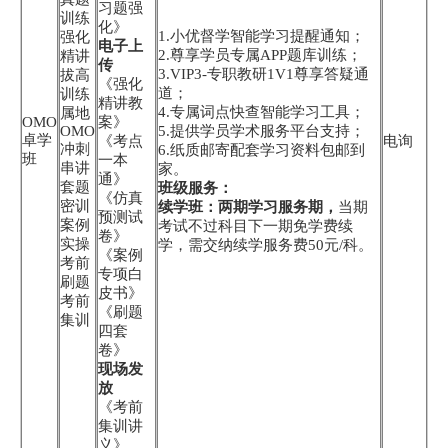
习题强
训练
化》
1.小优督学智能学习提醒通知；
强化
电子上
2.尊享学员专属APP题库训练；
精讲
传
3.VIP3-专职教研1V1尊享答疑通
拔高
《强化
道；
训练
精讲教
4.专属词点快查智能学习工具；
属地
OMO
案》
OMO
5.提供学员学术服务平台支持；
卓学
《考点
电询
冲刺
6.纸质邮寄配套学习资料包邮到
班
一本
串讲
家。
通》
套题
班级服务：
《仿真
密训
续学班：两期学习服务期，
当期
预测试
案例
考试不过科目下一期免学费续
卷》
实操
学，需交纳续学服务费50元/科。
《案例
考前
专项白
刷题
皮书》
考前
《刷题
集训
四套
卷》
现场发
放
《考前
集训讲
义》