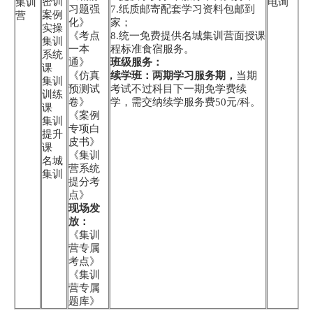
密训
集训
电询
习题强
7.纸质邮寄配套学习资料包邮到
案例
营
化》
家；
实操
《考点
8.统一免费提供名城集训营面授课
集训
一本
程标准食宿服务。
系统
通》
班级服务：
课
《仿真
续学班：两期学习服务期，
当期
集训
预测试
考试不过科目下一期免学费续
训练
卷》
学，需交纳续学服务费50元/科。
课
《案例
集训
专项白
提升
皮书》
课
《集训
名城
营系统
集训
提分考
点》
现场发
放：
《集训
营专属
考点》
《集训
营专属
题库》