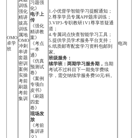
习题强
训练
化》
1.小优督学智能学习提醒通知；
强化
电子上
2.尊享学员专属APP题库训练；
精讲
传
3.VIP3-专职教研1V1尊享答疑通
拔高
《强化
道；
训练
精讲教
4.专属词点快查智能学习工具；
属地
OMO
案》
OMO
5.提供学员学术服务平台支持；
卓学
《考点
电询
冲刺
6.纸质邮寄配套学习资料包邮到
班
一本
串讲
家。
通》
套题
班级服务：
《仿真
密训
续学班：两期学习服务期，
当期
预测试
案例
考试不过科目下一期免学费续
卷》
实操
学，需交纳续学服务费50元/科。
《案例
考前
专项白
刷题
皮书》
考前
《刷题
集训
四套
卷》
现场发
放
《考前
集训讲
义》