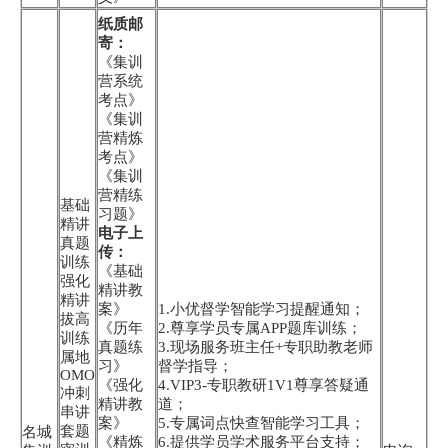
纸质邮
寄：
《集训
营系统
考点》
《集训
营精炼
考点》
《集训
营精练
基础
习题》
精讲
电子上
真题
传：
训练
《基础
强化
精讲教
精讲
案》
1.小优督学智能学习提醒通知；
拔高
《历年
2.尊享学员专属APP题库训练；
训练
真题练
3.现场服务班主任+专职助教老师
属地
习》
督学指导；
OMO
《强化
4.VIP3-专职教研1V1尊享答疑通
冲刺
精讲教
道；
串讲
案》
5.专属词点快查智能学习工具；
套题
名城
《精炼
6.提供学员学术服务平台支持；