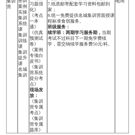
密训
集训
电询
习题强
7.纸质邮寄配套学习资料包邮到
案例
营
化》
家；
实操
《考点
8.统一免费提供名城集训营面授课
集训
一本
程标准食宿服务。
系统
通》
班级服务：
课
《仿真
续学班：两期学习服务期，
当期
集训
预测试
考试不过科目下一期免学费续
训练
卷》
学，需交纳续学服务费50元/科。
课
《案例
集训
专项白
提升
皮书》
课
《集训
名城
营系统
集训
提分考
点》
现场发
放：
《集训
营专属
考点》
《集训
营专属
题库》