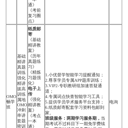
通》
《考前
复习圈
点》
纸质邮
寄
《基础
精讲教
案》
《历年
基础
真题练
精讲
习》
真题
《精炼
训练
1.小优督学智能学习提醒通知；
习题强
强化
2.尊享学员专属APP题库训练；
化》
精讲
3.VIP2-专职教研组加速答疑通
电子上
拔高
道；
传
训练
OMO
4.专属词点快查智能学习工具；
《强化
属地
畅学
5.提供学员学术服务平台支持；
电询
OMO
精讲教
班
6.纸质邮寄配套学习资料包邮到
冲刺
案》
家。
串讲
《考点
班级服务：两期学习服务期，
当
套题
一本
期考试不过科目下一期免学费续
密训
通》