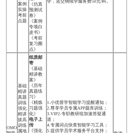
学，需交纳续学服务费50元/科。
案例
《仿真
实操
预测试
考前
卷》
点题
《案例
专项白
皮书》
《考前
复习圈
点》
纸质邮
寄
《基础
精讲教
案》
《历年
基础
真题练
精讲
习》
真题
《精炼
1.小优督学智能学习提醒通知；
训练
习题强
2.尊享学员专属APP题库训练；
强化
化》
3.VIP2-专职教研组加速答疑通
精讲
电子上
道；
拔高
传
4.专属词点快查智能学习工具；
训练
OMO
《强化
5.提供学员学术服务平台支持；
属地
智学