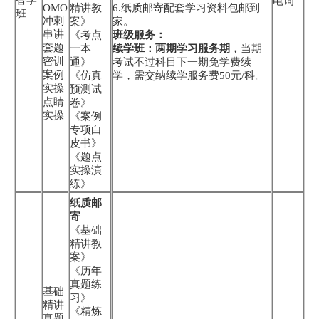
电询
OMO
精讲教
6.纸质邮寄配套学习资料包邮到
班
冲刺
案》
家。
串讲
《考点
班级服务：
套题
一本
续学班：两期学习服务期，
当期
密训
通》
考试不过科目下一期免学费续
案例
《仿真
学，需交纳续学服务费50元/科。
实操
预测试
点睛
卷》
实操
《案例
专项白
皮书》
《题点
实操演
练》
纸质邮
寄
《基础
精讲教
案》
《历年
真题练
基础
习》
精讲
《精炼
真题