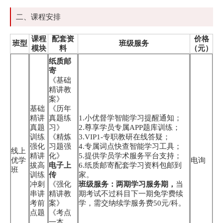
二、课程安排
课程
配套资
价格
班型
班级服务
模块
料
（元）
纸质邮
寄
《基础
精讲教
案》
基础
《历年
精讲
真题练
1.小优督学智能学习提醒通知；
真题
习》
2.尊享学员专属APP题库训练；
训练
《精炼
3.VIP1-专职教研在线答疑；
强化
习题强
4.专属词点快查智能学习工具；
线上
精讲
化》
5.提供学员学术服务平台支持；
优学
电询
拔高
电子上
6.纸质邮寄配套学习资料包邮到
班
训练
传
家。
冲刺
《强化
班级服务：两期学习服务期，
当
串讲
精讲教
期考试不过科目下一期免学费续
考前
案》
学，需交纳续学服务费50元/科。
点题
《考点
一本