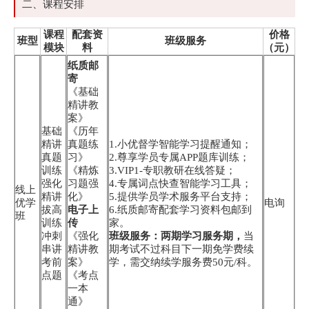
二、课程安排
课程
配套资
价格
班型
班级服务
模块
料
（元）
纸质邮
寄
《基础
精讲教
案》
基础
《历年
精讲
真题练
1.小优督学智能学习提醒通知；
真题
习》
2.尊享学员专属APP题库训练；
训练
《精炼
3.VIP1-专职教研在线答疑；
强化
习题强
4.专属词点快查智能学习工具；
线上
精讲
化》
5.提供学员学术服务平台支持；
优学
电询
拔高
电子上
6.纸质邮寄配套学习资料包邮到
班
训练
传
家。
冲刺
《强化
班级服务：两期学习服务期，
当
串讲
精讲教
期考试不过科目下一期免学费续
考前
案》
学，需交纳续学服务费50元/科。
点题
《考点
一本
通》