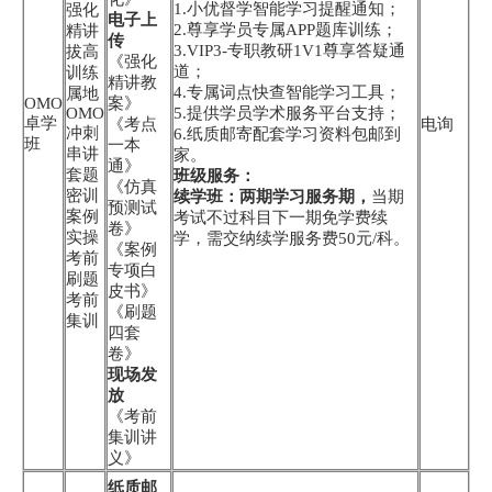
1.小优督学智能学习提醒通知；
强化
电子上
2.尊享学员专属APP题库训练；
精讲
传
3.VIP3-专职教研1V1尊享答疑通
拔高
《强化
道；
训练
精讲教
4.专属词点快查智能学习工具；
属地
OMO
案》
OMO
5.提供学员学术服务平台支持；
卓学
《考点
电询
冲刺
6.纸质邮寄配套学习资料包邮到
班
一本
串讲
家。
通》
套题
班级服务：
《仿真
密训
续学班：两期学习服务期，
当期
预测试
案例
考试不过科目下一期免学费续
卷》
实操
学，需交纳续学服务费50元/科。
《案例
考前
专项白
刷题
皮书》
考前
《刷题
集训
四套
卷》
现场发
放
《考前
集训讲
义》
纸质邮