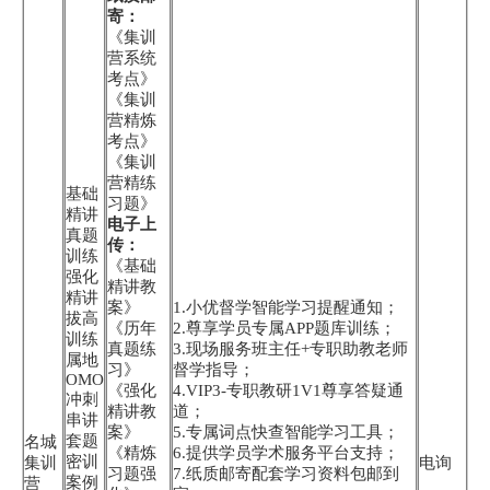
寄：
《集训
营系统
考点》
《集训
营精炼
考点》
《集训
营精练
基础
习题》
精讲
电子上
真题
传：
训练
《基础
强化
精讲教
精讲
案》
1.小优督学智能学习提醒通知；
拔高
《历年
2.尊享学员专属APP题库训练；
训练
真题练
3.现场服务班主任+专职助教老师
属地
习》
督学指导；
OMO
《强化
4.VIP3-专职教研1V1尊享答疑通
冲刺
精讲教
道；
串讲
案》
5.专属词点快查智能学习工具；
套题
名城
《精炼
6.提供学员学术服务平台支持；
密训
集训
电询
习题强
7.纸质邮寄配套学习资料包邮到
案例
营