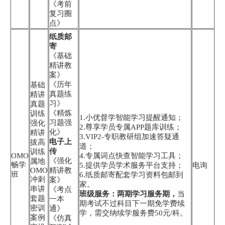
《考前
复习圈
点》
纸质邮
寄
《基础
精讲教
案》
《历年
基础
真题练
精讲
习》
真题
《精炼
训练
1.小优督学智能学习提醒通知；
习题强
强化
2.尊享学员专属APP题库训练；
化》
精讲
3.VIP2-专职教研组加速答疑通
电子上
拔高
道；
传
训练
OMO
4.专属词点快查智能学习工具；
《强化
属地
畅学
5.提供学员学术服务平台支持；
电询
OMO
精讲教
班
6.纸质邮寄配套学习资料包邮到
冲刺
案》
家。
串讲
《考点
班级服务：两期学习服务期，
当
套题
一本
期考试不过科目下一期免学费续
密训
通》
学，需交纳续学服务费50元/科。
案例
《仿真