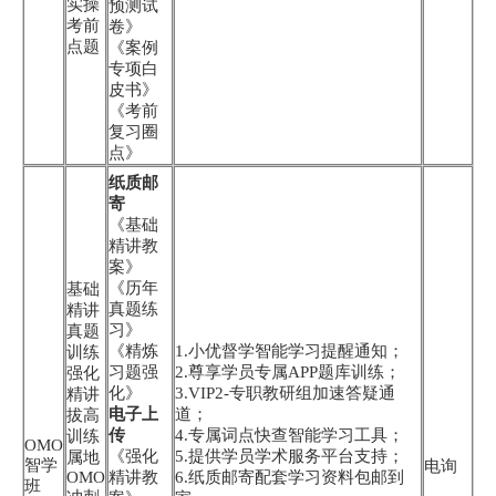
实操
预测试
考前
卷》
点题
《案例
专项白
皮书》
《考前
复习圈
点》
纸质邮
寄
《基础
精讲教
案》
《历年
基础
真题练
精讲
习》
真题
《精炼
1.小优督学智能学习提醒通知；
训练
习题强
2.尊享学员专属APP题库训练；
强化
化》
3.VIP2-专职教研组加速答疑通
精讲
电子上
道；
拔高
传
4.专属词点快查智能学习工具；
训练
OMO
《强化
5.提供学员学术服务平台支持；
属地
智学
电询
OMO
精讲教
6.纸质邮寄配套学习资料包邮到
班