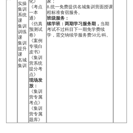
化》
家；
实操
《考点
8.统一免费提供名城集训营面授课
集训
一本
程标准食宿服务。
系统
通》
班级服务：
课
《仿真
续学班：两期学习服务期，
当期
集训
预测试
考试不过科目下一期免学费续
训练
卷》
学，需交纳续学服务费50元/科。
课
《案例
集训
专项白
提升
皮书》
课
《集训
名城
营系统
集训
提分考
点》
现场发
放：
《集训
营专属
考点》
《集训
营专属
题库》