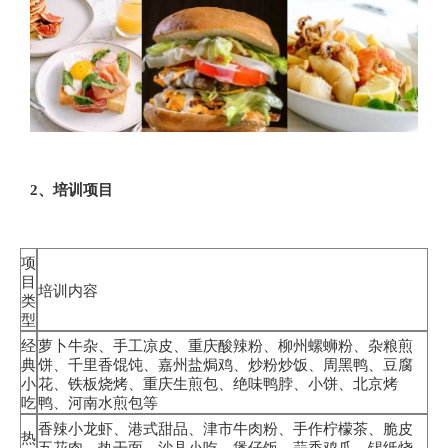
2、培训项目
项
目
培训内容
类
型
经
萝卜牛杂、手工凉皮、重庆酸辣粉、柳州螺蛳粉、杂粮煎
典
饼、千里香馄饨、嘉州盐焗鸡、炒粉炒饭、周黑鸭、豆腐
小
花、铁板烧烤、重庆生煎包、绝味鸭脖、小饼、北京烤
吃
鸭、河南水煎包等
香辣小龙虾、港式甜品、津市牛肉粉、手作柠檬茶、脆皮
热
五花肉、热干面、沙县小吃、煲仔饭、蒜香鸡爪、锡纸烧