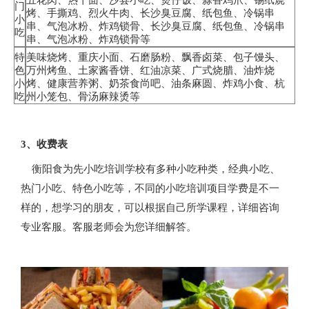
门
烤、手撕鸡、烈火牛肉、长沙臭豆腐、纸包鱼、冷锅串
小
串、气泡冰粉、炸鸡锁骨、长沙臭豆腐、纸包鱼、冷锅串
吃
串、气泡冰粉、炸鸡锁骨等
特
美味烧烤、重庆小面、石磨肠粉、飘香卤菜、包子馒头、
色
万州烤鱼、土家酱香饼、红油凉菜、广式烧腊、油炸烧
小
烤、健康营养粥、奶茶食尚吧、油条麻圆、炸鸡小食、杭
吃
州小笼包、骨汤麻辣烫等
3、收费表
衡阳食为先小吃培训学校有多种小吃种类，经典小吃、
热门小吃、特色小吃等，不同的小吃培训项目学费是不一
样的，想学习的朋友，可以根据自己所学课程，详细咨询
专业客服。客服老师会为您详细解答。