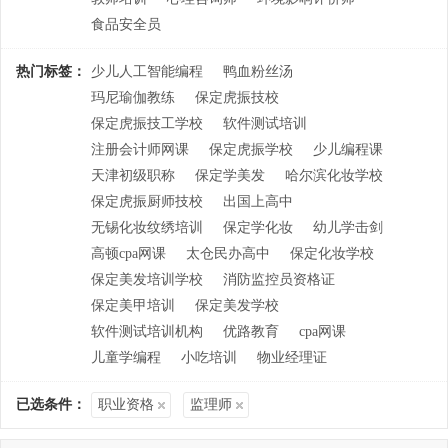
食品安全员
热门标签：
少儿人工智能编程
鸭血粉丝汤
玛尼瑜伽教练
保定虎振技校
保定虎振技工学校
软件测试培训
注册会计师网课
保定虎振学校
少儿编程课
天津初级职称
保定学美发
哈尔滨化妆学校
保定虎振厨师技校
出国上高中
无锡化妆纹绣培训
保定学化妆
幼儿学击剑
高顿cpa网课
太仓民办高中
保定化妆学校
保定美发培训学校
消防监控员资格证
保定美甲培训
保定美发学校
软件测试培训机构
优路教育
cpa网课
儿童学编程
小吃培训
物业经理证
已选条件：
职业资格
监理师