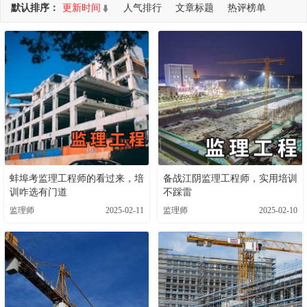
默认排序：
更新时间
人气排行
文章标题
热评榜单
共查询到 15 个DEMO
蚌埠考监理工程师的看过来，培
备战江阴监理工程师，实用培训
训咋选有门道
不踩雷
监理师
2025-02-11
监理师
2025-02-10