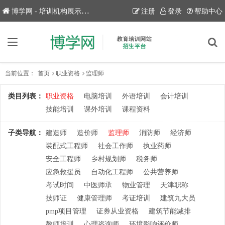
博学网 - 培训机构展示平台！
注册
登录
帮助中心
当前位置：
首页
职业资格
监理师
类目列表：
职业资格
电脑培训
外语培训
会计培训
技能培训
课外培训
课程资料
子类导航：
建造师
造价师
监理师
消防师
经济师
装配式工程师
社会工作师
执业药师
安全工程师
乡村规划师
税务师
应急救援员
自动化工程师
公共营养师
考试时间
中医师承
物业管理
天津职称
技师证
健康管理师
考证培训
建筑九大员
pmp项目管理
证券从业资格
建筑节能减排
教师培训
心理咨询师
环境影响评价师