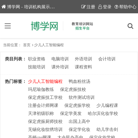
博学网 - 培训机构展示平台！
注册
登录
帮助中心
当前位置：
首页
少儿人工智能编程
类目列表：
职业资格
电脑培训
外语培训
会计培训
技能培训
课外培训
课程资料
热门标签：
少儿人工智能编程
鸭血粉丝汤
玛尼瑜伽教练
保定虎振技校
保定虎振技工学校
软件测试培训
注册会计师网课
保定虎振学校
少儿编程课
天津初级职称
保定学美发
哈尔滨化妆学校
保定虎振厨师技校
出国上高中
无锡化妆纹绣培训
保定学化妆
幼儿学击剑
高顿cpa网课
太仓民办高中
保定化妆学校