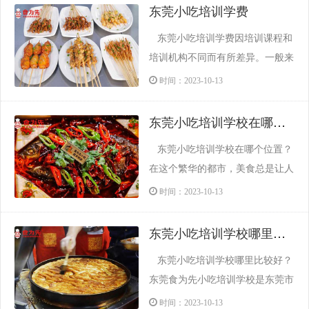
东莞小吃培训学费
东莞小吃培训学费因培训课程和
培训机构不同而有所差异。一般来
说，学费可能在几百元到几千元不
时间：2023-10-13
等。在选择小吃培训机构时，费用
只是一个参考因素，只有在全面了
东莞小吃培训学校在哪个位置
解自己的情况和小吃机构的情况
东莞小吃培训学校在哪个位置？
后，才能做出合适的选择，从而为
在这个繁华的都市，美食总是让人
创业打下基础。下面介绍了东莞食
流连忘返。而东莞食为先小吃培训
时间：2023-10-13
为先小吃培训机构，我们一起...
学校，正是为了让每一个热爱美食
的人都能实现自己的梦想而努力。
东莞小吃培训学校哪里比较好
该机构是一家专注于小吃培训的正
东莞小吃培训学校哪里比较好？
规机构，在东莞设有多家校区，分
东莞食为先小吃培训学校是东莞市
别位于东莞樟木头镇、常平镇、大
食尚部落饮食管理服务有限公司旗
时间：2023-10-13
朗镇、横沥镇、长安镇、凤...