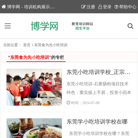
博学网 - 培训机构展示平台！
注册
登录
帮助中心
当前位置：
首页
东莞食为先小吃培训
“
东莞食为先小吃培训
”的专栏
东莞小吃培训学校_正宗石磨肠粉做法和配料_图片_配方教程
东莞小吃培训-石磨肠粉项目技术
特色：重实操上手易，投资小回本
快，需求大开店稳。...
时间：2024-07-08
东莞学小吃培训学校在哪
东莞学小吃培训学校在哪？东莞