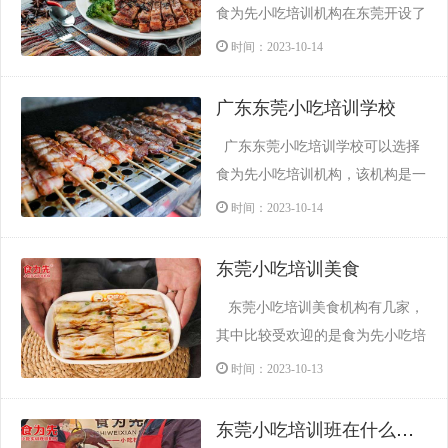
食为先小吃培训机构在东莞开设了
多个校区，分别位于东莞樟木头
时间：2023-10-14
镇、常平镇、大朗镇、横沥镇、长
安镇、凤岗镇、石龙镇、万江区、
广东东莞小吃培训学校
虎门镇，学员们可选择就近校区学
广东东莞小吃培训学校可以选择
习，机构教学由专业老师全程陪同
食为先小吃培训机构，该机构是一
学员实际操作，包教包会,教会为
家备受赞誉的高品质小吃培训机
时间：2023-10-14
止，提供终身的技术指导。老师现
构，食为先小吃培训机构拥有一支
场演示...
规模庞大的师资团队，每位教授课
东莞小吃培训美食
程的师傅都是经验丰富、技艺精湛
东莞小吃培训美食机构有几家，
的行业专家，以扎实的理论知识和
其中比较受欢迎的是食为先小吃培
实操教学相结合的方式，为学员们
训机构。该机构提供了丰富的小吃
时间：2023-10-13
提供独一无二的培训体验。 此
培训课程，采用理论知识和实践操
外，食为...
作相结合的教学方式，让学员不仅
东莞小吃培训班在什么地方
能掌握小吃的制作技巧，还能了解