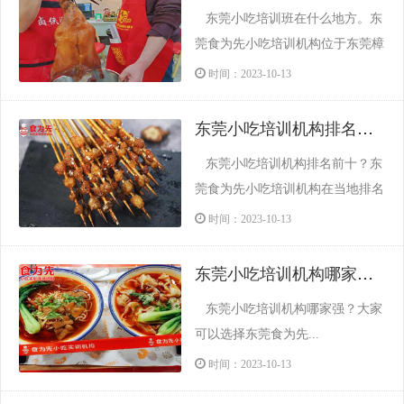
东莞小吃培训班在什么地方。东
小吃的文化背景。在培训过程中，
莞食为先小吃培训机构位于东莞樟
学员可以亲自动手制作各种小吃，
木头镇、常平镇、大朗镇、长安
时间：2023-10-13
通过反复练习，提高自己的...
镇、凤岗镇、石龙镇、万江区、虎
门镇、塘厦，无论是传统的经典小
东莞小吃培训机构排名前十
吃，还是具有创新特色的新颖小
东莞小吃培训机构排名前十？东
吃，这里应有尽有。学员们可以在
莞食为先小吃培训机构在当地排名
培训期间学习制作各种美味小吃的
靠前，其办学优势在于多年专注餐
时间：2023-10-13
技巧和秘诀，丰富自己的烹饪技...
饮技术，拥有丰富传授经验，保障
教学质量；注重学员的评价，荣获
东莞小吃培训机构哪家强？
众多学员的口碑认可；经验丰富的
东莞小吃培训机构哪家强？大家
师傅指导，标准化实训流程，让学
可以选择东莞食为先...
员少走弯路；教理论，重实践，反
时间：2023-10-13
复练习，让学员掌握真正的...