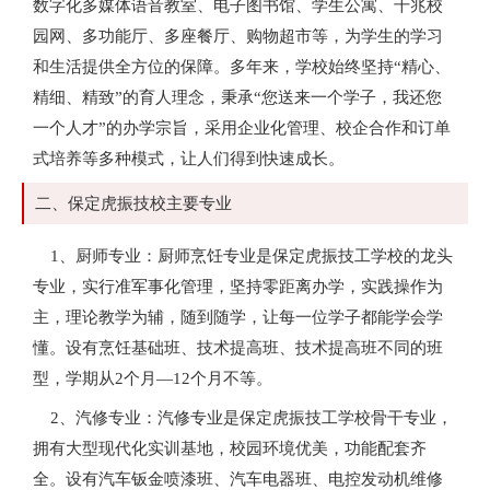
数字化多媒体语音教室、电子图书馆、学生公寓、千兆校
园网、多功能厅、多座餐厅、购物超市等，为学生的学习
和生活提供全方位的保障。多年来，学校始终坚持“精心、
精细、精致”的育人理念，秉承“您送来一个学子，我还您
一个人才”的办学宗旨，采用企业化管理、校企合作和订单
式培养等多种模式，让人们得到快速成长。
二、保定虎振技校主要专业
1、厨师专业：厨师烹饪专业是保定虎振技工学校的龙头
专业，实行准军事化管理，坚持零距离办学，实践操作为
主，理论教学为辅，随到随学，让每一位学子都能学会学
懂。设有烹饪基础班、技术提高班、技术提高班不同的班
型，学期从2个月—12个月不等。
2、汽修专业：汽修专业是保定虎振技工学校骨干专业，
拥有大型现代化实训基地，校园环境优美，功能配套齐
全。设有汽车钣金喷漆班、汽车电器班、电控发动机维修