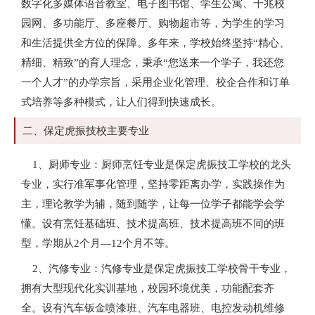
数字化多媒体语音教室、电子图书馆、学生公寓、千兆校
园网、多功能厅、多座餐厅、购物超市等，为学生的学习
和生活提供全方位的保障。多年来，学校始终坚持“精心、
精细、精致”的育人理念，秉承“您送来一个学子，我还您
一个人才”的办学宗旨，采用企业化管理、校企合作和订单
式培养等多种模式，让人们得到快速成长。
二、保定虎振技校主要专业
1、厨师专业：厨师烹饪专业是保定虎振技工学校的龙头
专业，实行准军事化管理，坚持零距离办学，实践操作为
主，理论教学为辅，随到随学，让每一位学子都能学会学
懂。设有烹饪基础班、技术提高班、技术提高班不同的班
型，学期从2个月—12个月不等。
2、汽修专业：汽修专业是保定虎振技工学校骨干专业，
拥有大型现代化实训基地，校园环境优美，功能配套齐
全。设有汽车钣金喷漆班、汽车电器班、电控发动机维修