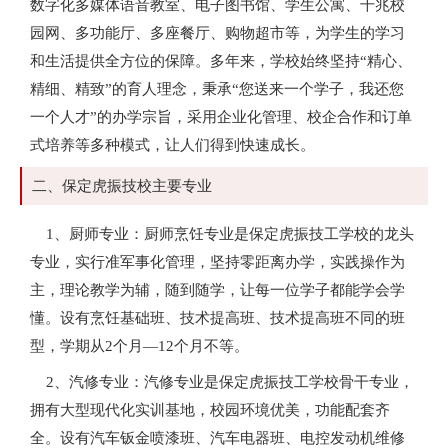
数字化多媒体语音教室、电子图书馆、学生公寓、千兆校
园网、多功能厅、多座餐厅、购物超市等，为学生的学习
和生活提供全方位的保障。多年来，学校始终坚持“精心、
精细、精致”的育人理念，秉承“您送来一个学子，我还您
一个人才”的办学宗旨，采用企业化管理、校企合作和订单
式培养等多种模式，让人们得到快速成长。
二、保定虎振技校主要专业
1、厨师专业：厨师烹饪专业是保定虎振技工学校的龙头
专业，实行准军事化管理，坚持零距离办学，实践操作为
主，理论教学为辅，随到随学，让每一位学子都能学会学
懂。设有烹饪基础班、技术提高班、技术提高班不同的班
型，学期从2个月—12个月不等。
2、汽修专业：汽修专业是保定虎振技工学校骨干专业，
拥有大型现代化实训基地，校园环境优美，功能配套齐
全。设有汽车钣金喷漆班、汽车电器班、电控发动机维修