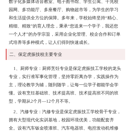
数字化多媒体语音教室、电子图书馆、学生公寓、千兆校
园网、多功能厅、多座餐厅、购物超市等，为学生的学习
和生活提供全方位的保障。多年来，学校始终坚持“精心、
精细、精致”的育人理念，秉承“您送来一个学子，我还您
一个人才”的办学宗旨，采用企业化管理、校企合作和订单
式培养等多种模式，让人们得到快速成长。
二、保定虎振技校主要专业
1、厨师专业：厨师烹饪专业是保定虎振技工学校的龙头
专业，实行准军事化管理，坚持零距离办学，实践操作为
主，理论教学为辅，随到随学，让每一位学子都能学会学
懂。设有烹饪基础班、技术提高班、技术提高班不同的班
型，学期从2个月—12个月不等。
2、汽修专业：汽修专业是保定虎振技工学校骨干专业，
拥有大型现代化实训基地，校园环境优美，功能配套齐
全。设有汽车钣金喷漆班、汽车电器班、电控发动机维修