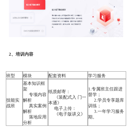
2、培训内容
班型
模块
配套资料
学习服务
基本知识框
架
1.专属班主任跟进
纸质邮寄：
专项内容
督学；
《装配式入 门一
技能实
解析
2.学员专享题库
本通》
战班
真实案例
训练；
电子上传：
解析
3.一年学习服务
《电子版讲义》
落地应用
期。
分析