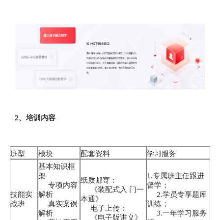
2、培训内容
班型
模块
配套资料
学习服务
基本知识框
架
1.专属班主任跟进
纸质邮寄：
专项内容
督学；
《装配式入 门一
技能实
解析
2.学员专享题库
本通》
战班
真实案例
训练；
电子上传：
解析
3.一年学习服务
《电子版讲义》