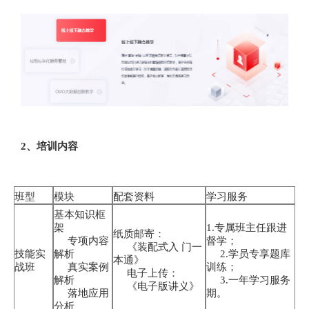
2、培训内容
班型
模块
配套资料
学习服务
基本知识框
架
1.专属班主任跟进
纸质邮寄：
专项内容
督学；
《装配式入 门一
技能实
解析
2.学员专享题库
本通》
战班
真实案例
训练；
电子上传：
解析
3.一年学习服务
《电子版讲义》
落地应用
期。
分析