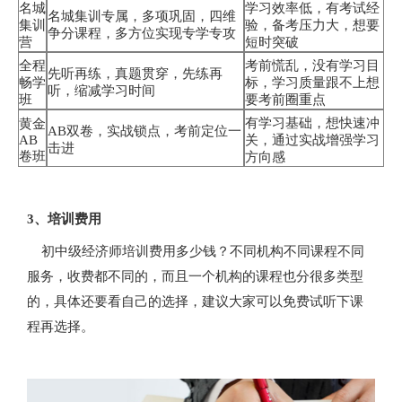
名城
学习效率低，有考试经
名城集训专属，多项巩固，四维
集训
验，备考压力大，想要
争分课程，多方位实现专学专攻
营
短时突破
全程
考前慌乱，没有学习目
先听再练，真题贯穿，先练再
畅学
标，学习质量跟不上想
听，缩减学习时间
班
要考前圈重点
有学习基础，想快速冲
黄金
AB双卷，实战锁点，考前定位一
AB
关，通过实战增强学习
击进
卷班
方向感
3、培训费用
初中级经济师培训费用多少钱？不同机构不同课程不同
服务，收费都不同的，而且一个机构的课程也分很多类型
的，具体还要看自己的选择，建议大家可以免费试听下课
程再选择。