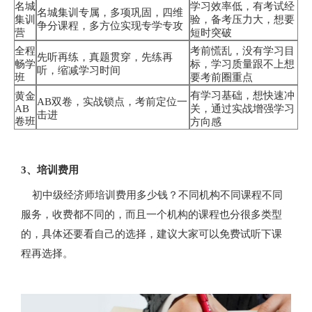
名城
学习效率低，有考试经
名城集训专属，多项巩固，四维
集训
验，备考压力大，想要
争分课程，多方位实现专学专攻
营
短时突破
全程
考前慌乱，没有学习目
先听再练，真题贯穿，先练再
畅学
标，学习质量跟不上想
听，缩减学习时间
班
要考前圈重点
有学习基础，想快速冲
黄金
AB双卷，实战锁点，考前定位一
AB
关，通过实战增强学习
击进
卷班
方向感
3、培训费用
初中级经济师培训费用多少钱？不同机构不同课程不同
服务，收费都不同的，而且一个机构的课程也分很多类型
的，具体还要看自己的选择，建议大家可以免费试听下课
程再选择。