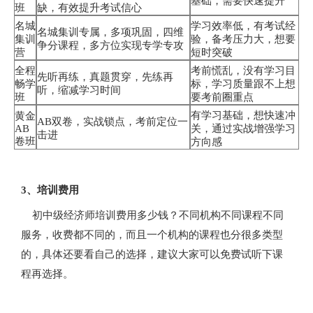
基础，需要快速提升
班
缺，有效提升考试信心
名城
学习效率低，有考试经
名城集训专属，多项巩固，四维
集训
验，备考压力大，想要
争分课程，多方位实现专学专攻
营
短时突破
全程
考前慌乱，没有学习目
先听再练，真题贯穿，先练再
畅学
标，学习质量跟不上想
听，缩减学习时间
班
要考前圈重点
有学习基础，想快速冲
黄金
AB双卷，实战锁点，考前定位一
AB
关，通过实战增强学习
击进
卷班
方向感
3、培训费用
初中级经济师培训费用多少钱？不同机构不同课程不同
服务，收费都不同的，而且一个机构的课程也分很多类型
的，具体还要看自己的选择，建议大家可以免费试听下课
程再选择。