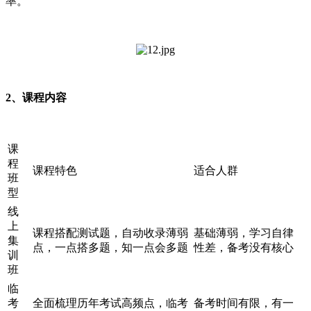
率。
2、课程内容
课
程
课程特色
适合人群
班
型
线
上
课程搭配测试题，自动收录薄弱
基础薄弱，学习自律
集
点，一点搭多题，知一点会多题
性差，备考没有核心
训
班
临
考
全面梳理历年考试高频点，临考
备考时间有限，有一