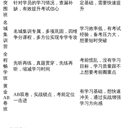
突
针对学员的学习情况，查漏补
定基础，需要快速提
围
缺，有效提升考试信心
升
班
名
城
学习效率低，有考试
名城集训专属，多项巩固，四维
集
经验，备考压力大，
争分课程，多方位实现专学专攻
训
想要短时突破
营
全
程
考前慌乱，没有学习
先听再练，真题贯穿，先练再
畅
目标，学习质量跟不
听，缩减学习时间
学
上想要考前圈重点
班
黄
有学习基础，想快速
金
AB双卷，实战锁点，考前定位
冲关，通过实战增强
AB
一击进
卷
学习方向感
班