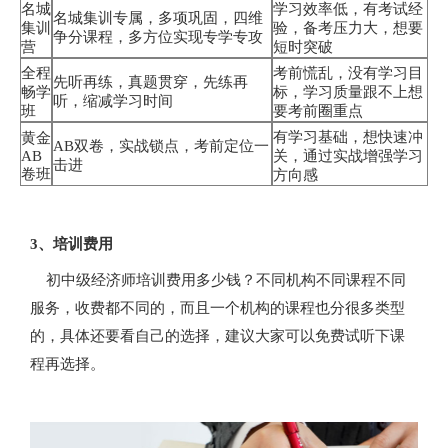
名城
学习效率低，有考试经
名城集训专属，多项巩固，四维
集训
验，备考压力大，想要
争分课程，多方位实现专学专攻
营
短时突破
全程
考前慌乱，没有学习目
先听再练，真题贯穿，先练再
畅学
标，学习质量跟不上想
听，缩减学习时间
班
要考前圈重点
有学习基础，想快速冲
黄金
AB双卷，实战锁点，考前定位一
AB
关，通过实战增强学习
击进
卷班
方向感
3、培训费用
初中级经济师培训费用多少钱？不同机构不同课程不同
服务，收费都不同的，而且一个机构的课程也分很多类型
的，具体还要看自己的选择，建议大家可以免费试听下课
程再选择。