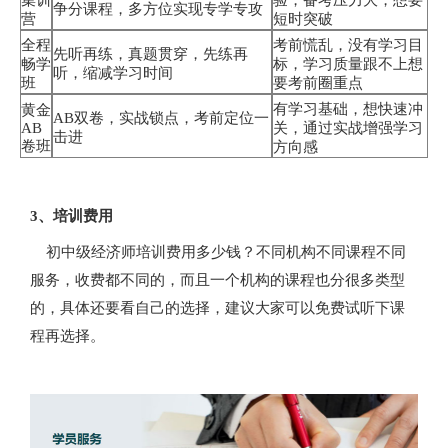
集训
验，备考压力大，想要
争分课程，多方位实现专学专攻
营
短时突破
全程
考前慌乱，没有学习目
先听再练，真题贯穿，先练再
畅学
标，学习质量跟不上想
听，缩减学习时间
班
要考前圈重点
有学习基础，想快速冲
黄金
AB双卷，实战锁点，考前定位一
AB
关，通过实战增强学习
击进
卷班
方向感
3、培训费用
初中级经济师培训费用多少钱？不同机构不同课程不同
服务，收费都不同的，而且一个机构的课程也分很多类型
的，具体还要看自己的选择，建议大家可以免费试听下课
程再选择。