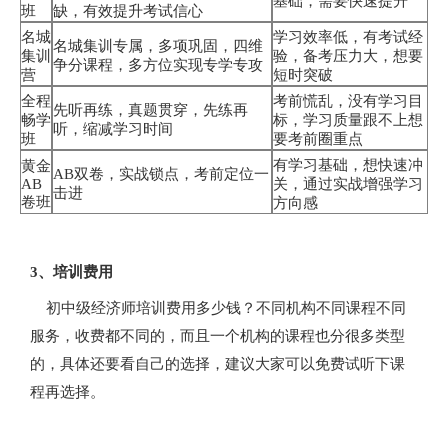
基础，需要快速提升
班
缺，有效提升考试信心
名城
学习效率低，有考试经
名城集训专属，多项巩固，四维
集训
验，备考压力大，想要
争分课程，多方位实现专学专攻
营
短时突破
全程
考前慌乱，没有学习目
先听再练，真题贯穿，先练再
畅学
标，学习质量跟不上想
听，缩减学习时间
班
要考前圈重点
有学习基础，想快速冲
黄金
AB双卷，实战锁点，考前定位一
AB
关，通过实战增强学习
击进
卷班
方向感
3、培训费用
初中级经济师培训费用多少钱？不同机构不同课程不同
服务，收费都不同的，而且一个机构的课程也分很多类型
的，具体还要看自己的选择，建议大家可以免费试听下课
程再选择。