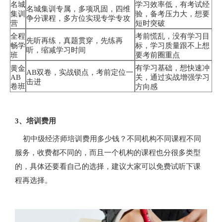
名城
学习效率低，有考试经
名城集训专属，多项巩固，四维
集训
验，备考压力大，想要
争分课程，多方位实现专学专攻
营
短时突破
全程
考前慌乱，没有学习目
先听再练，真题贯穿，先练再
畅学
标，学习质量跟不上想
听，缩减学习时间
班
要考前圈重点
有学习基础，想快速冲
黄金
AB双卷，实战锁点，考前定位一
AB
关，通过实战增强学习
击进
卷班
方向感
3、培训费用
初中级经济师培训费用多少钱？不同机构不同课程不同
服务，收费都不同的，而且一个机构的课程也分很多类型
的，具体还要看自己的选择，建议大家可以免费试听下课
程再选择。