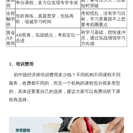
集训
验，备考压力大，想要
争分课程，多方位实现专学专攻
营
短时突破
全程
考前慌乱，没有学习目
先听再练，真题贯穿，先练再
畅学
标，学习质量跟不上想
听，缩减学习时间
班
要考前圈重点
有学习基础，想快速冲
黄金
AB双卷，实战锁点，考前定位一
AB
关，通过实战增强学习
击进
卷班
方向感
3、培训费用
初中级经济师培训费用多少钱？不同机构不同课程不同
服务，收费都不同的，而且一个机构的课程也分很多类型
的，具体还要看自己的选择，建议大家可以免费试听下课
程再选择。