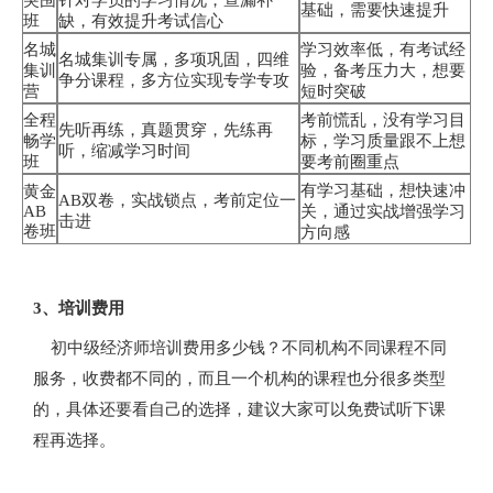
突围
针对学员的学习情况，查漏补
基础，需要快速提升
班
缺，有效提升考试信心
名城
学习效率低，有考试经
名城集训专属，多项巩固，四维
集训
验，备考压力大，想要
争分课程，多方位实现专学专攻
营
短时突破
全程
考前慌乱，没有学习目
先听再练，真题贯穿，先练再
畅学
标，学习质量跟不上想
听，缩减学习时间
班
要考前圈重点
有学习基础，想快速冲
黄金
AB双卷，实战锁点，考前定位一
AB
关，通过实战增强学习
击进
卷班
方向感
3、培训费用
初中级经济师培训费用多少钱？不同机构不同课程不同
服务，收费都不同的，而且一个机构的课程也分很多类型
的，具体还要看自己的选择，建议大家可以免费试听下课
程再选择。