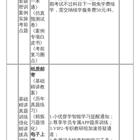
套题
一本
期考试不过科目下一期免学费续
密训
通》
学，需交纳续学服务费50元/科。
案例
《仿真
实操
预测试
考前
卷》
点题
《案例
专项白
皮书》
《考前
复习圈
点》
纸质邮
寄
《基础
精讲教
案》
《历年
基础
真题练
精讲
习》
真题
《精炼
1.小优督学智能学习提醒通知；
训练
习题强
2.尊享学员专属APP题库训练；
强化
化》
3.VIP2-专职教研组加速答疑通
精讲
电子上
道；
拔高