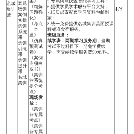
案》
5.专属词点快查智能学习工具；
套题
名城
《精炼
6.提供学员学术服务平台支持；
密训
集训
电询
习题强
7.纸质邮寄配套学习资料包邮到
案例
营
化》
家；
实操
《考点
8.统一免费提供名城集训营面授课
集训
一本
程标准食宿服务。
系统
通》
班级服务：
课
《仿真
续学班：两期学习服务期，
当期
集训
预测试
考试不过科目下一期免学费续
训练
卷》
学，需交纳续学服务费50元/科。
课
《案例
集训
专项白
提升
皮书》
课
《集训
名城
营系统
集训
提分考
点》
现场发
放：
《集训
营专属
考点》
《集训
营专属