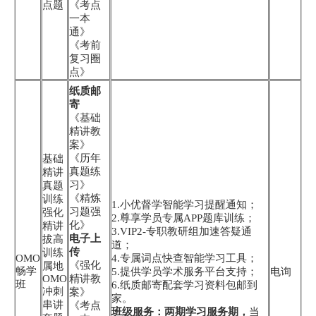
点题
《考点
一本
通》
《考前
复习圈
点》
纸质邮
寄
《基础
精讲教
案》
《历年
基础
真题练
精讲
习》
真题
《精炼
训练
1.小优督学智能学习提醒通知；
习题强
强化
2.尊享学员专属APP题库训练；
化》
精讲
3.VIP2-专职教研组加速答疑通
电子上
拔高
道；
传
训练
OMO
4.专属词点快查智能学习工具；
《强化
属地
畅学
5.提供学员学术服务平台支持；
电询
OMO
精讲教
班
6.纸质邮寄配套学习资料包邮到
冲刺
案》
家。
串讲
《考点
班级服务：两期学习服务期，
当