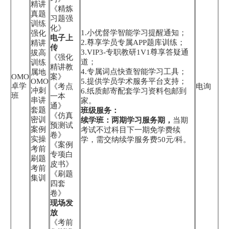
精讲
《精炼
真题
习题强
训练
化》
1.小优督学智能学习提醒通知；
强化
电子上
2.尊享学员专属APP题库训练；
精讲
传
3.VIP3-专职教研1V1尊享答疑通
拔高
《强化
道；
训练
精讲教
4.专属词点快查智能学习工具；
属地
OMO
案》
OMO
5.提供学员学术服务平台支持；
卓学
《考点
电询
冲刺
6.纸质邮寄配套学习资料包邮到
班
一本
串讲
家。
通》
套题
班级服务：
《仿真
密训
续学班：两期学习服务期，
当期
预测试
案例
考试不过科目下一期免学费续
卷》
实操
学，需交纳续学服务费50元/科。
《案例
考前
专项白
刷题
皮书》
考前
《刷题
集训
四套
卷》
现场发
放
《考前