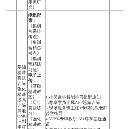
集训讲
义》
纸质邮
寄：
《集训
营系统
考点》
《集训
营精炼
考点》
《集训
营精练
基础
习题》
精讲
电子上
真题
传：
训练
《基础
强化
精讲教
精讲
案》
1.小优督学智能学习提醒通知；
拔高
《历年
2.尊享学员专属APP题库训练；
训练
真题练
3.现场服务班主任+专职助教老师
属地
习》
督学指导；
OMO
《强化
4.VIP3-专职教研1V1尊享答疑通
冲刺
精讲教
道；
串讲