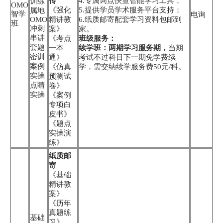
传
4.专属词点快查智能学习工具；
训练
OMO
《强化
5.提供学员学术服务平台支持；
属地
智学
电询
OMO
精讲教
6.纸质邮寄配套学习资料包邮到
班
冲刺
案》
家。
串讲
《考点
班级服务：
套题
一本
续学班：两期学习服务期，
当期
密训
通》
考试不过科目下一期免学费续
案例
《仿真
学，需交纳续学服务费50元/科。
实操
预测试
点睛
卷》
实操
《案例
专项白
皮书》
《题点
实操演
练》
纸质邮
寄
《基础
精讲教
案》
《历年
真题练
基础
习》