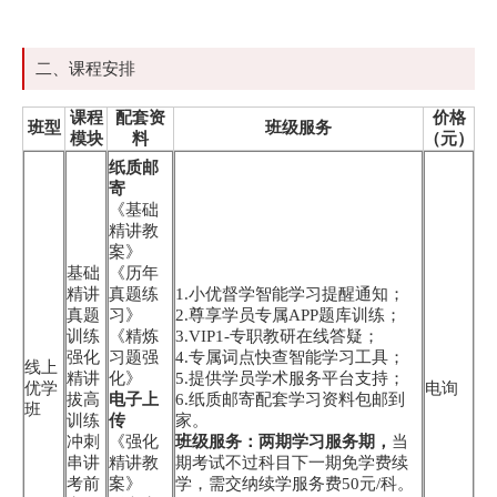
二、课程安排
课程
配套资
价格
班型
班级服务
模块
料
（元）
纸质邮
寄
《基础
精讲教
案》
基础
《历年
精讲
真题练
1.小优督学智能学习提醒通知；
真题
习》
2.尊享学员专属APP题库训练；
训练
《精炼
3.VIP1-专职教研在线答疑；
强化
习题强
4.专属词点快查智能学习工具；
线上
精讲
化》
5.提供学员学术服务平台支持；
优学
电询
拔高
电子上
6.纸质邮寄配套学习资料包邮到
班
训练
传
家。
冲刺
《强化
班级服务：两期学习服务期，
当
串讲
精讲教
期考试不过科目下一期免学费续
考前
案》
学，需交纳续学服务费50元/科。