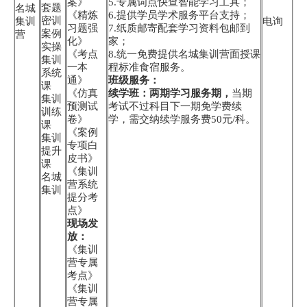
案》
5.专属词点快查智能学习工具；
套题
名城
《精炼
6.提供学员学术服务平台支持；
密训
集训
电询
习题强
7.纸质邮寄配套学习资料包邮到
案例
营
化》
家；
实操
《考点
8.统一免费提供名城集训营面授课
集训
一本
程标准食宿服务。
系统
通》
班级服务：
课
《仿真
续学班：两期学习服务期，
当期
集训
预测试
考试不过科目下一期免学费续
训练
卷》
学，需交纳续学服务费50元/科。
课
《案例
集训
专项白
提升
皮书》
课
《集训
名城
营系统
集训
提分考
点》
现场发
放：
《集训
营专属
考点》
《集训
营专属