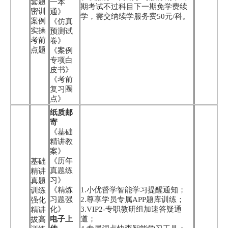
套题
一本
期考试不过科目下一期免学费续
密训
通》
学，需交纳续学服务费50元/科。
案例
《仿真
实操
预测试
考前
卷》
点题
《案例
专项白
皮书》
《考前
复习圈
点》
纸质邮
寄
《基础
精讲教
案》
《历年
基础
真题练
精讲
习》
真题
《精炼
1.小优督学智能学习提醒通知；
训练
习题强
2.尊享学员专属APP题库训练；
强化
化》
3.VIP2-专职教研组加速答疑通
精讲
电子上
道；
拔高