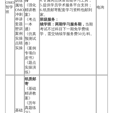
传
4.专属词点快查智能学习工具；
训练
OMO
《强化
5.提供学员学术服务平台支持；
属地
智学
电询
OMO
精讲教
6.纸质邮寄配套学习资料包邮到
班
冲刺
案》
家。
串讲
《考点
班级服务：
套题
一本
续学班：两期学习服务期，
当期
密训
通》
考试不过科目下一期免学费续
案例
《仿真
学，需交纳续学服务费50元/科。
实操
预测试
点睛
卷》
实操
《案例
专项白
皮书》
《题点
实操演
练》
纸质邮
寄
《基础
精讲教
案》
《历年
真题练
基础
习》