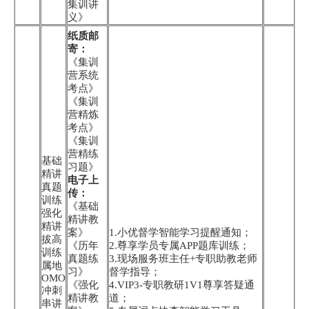
集训讲
义》
纸质邮
寄：
《集训
营系统
考点》
《集训
营精炼
考点》
《集训
营精练
基础
习题》
精讲
电子上
真题
传：
训练
《基础
强化
精讲教
精讲
案》
1.小优督学智能学习提醒通知；
拔高
《历年
2.尊享学员专属APP题库训练；
训练
真题练
3.现场服务班主任+专职助教老师
属地
习》
督学指导；
OMO
《强化
4.VIP3-专职教研1V1尊享答疑通
冲刺
精讲教
道；
串讲