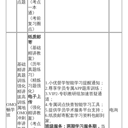
点题
《考点
一本
通》
《考前
复习圈
点》
纸质邮
寄
《基础
精讲教
案》
《历年
基础
真题练
精讲
习》
真题
《精炼
训练
1.小优督学智能学习提醒通知；
习题强
强化
2.尊享学员专属APP题库训练；
化》
精讲
3.VIP2-专职教研组加速答疑通
电子上
拔高
道；
传
训练
OMO
4.专属词点快查智能学习工具；
《强化
属地
畅学
5.提供学员学术服务平台支持；
电询
OMO
精讲教
班
6.纸质邮寄配套学习资料包邮到
冲刺
案》
家。
串讲
《考点
班级服务：两期学习服务期，
当