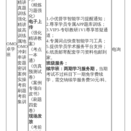
精讲
《精炼
真题
习题强
训练
化》
1.小优督学智能学习提醒通知；
强化
电子上
2.尊享学员专属APP题库训练；
精讲
传
3.VIP3-专职教研1V1尊享答疑通
拔高
《强化
道；
训练
精讲教
4.专属词点快查智能学习工具；
属地
OMO
案》
OMO
5.提供学员学术服务平台支持；
卓学
《考点
电询
冲刺
6.纸质邮寄配套学习资料包邮到
班
一本
串讲
家。
通》
套题
班级服务：
《仿真
密训
续学班：两期学习服务期，
当期
预测试
案例
考试不过科目下一期免学费续
卷》
实操
学，需交纳续学服务费50元/科。
《案例
考前
专项白
刷题
皮书》
考前
《刷题
集训
四套
卷》
现场发
放
《考前