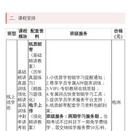
二、课程安排
课程
配套资
价格
班型
班级服务
模块
料
（元）
纸质邮
寄
《基础
精讲教
案》
基础
《历年
精讲
真题练
1.小优督学智能学习提醒通知；
真题
习》
2.尊享学员专属APP题库训练；
训练
《精炼
3.VIP1-专职教研在线答疑；
强化
习题强
4.专属词点快查智能学习工具；
线上
精讲
化》
5.提供学员学术服务平台支持；
优学
电询
拔高
电子上
6.纸质邮寄配套学习资料包邮到
班
训练
传
家。
冲刺
《强化
班级服务：两期学习服务期，
当
串讲
精讲教
期考试不过科目下一期免学费续
考前
案》
学，需交纳续学服务费50元/科。