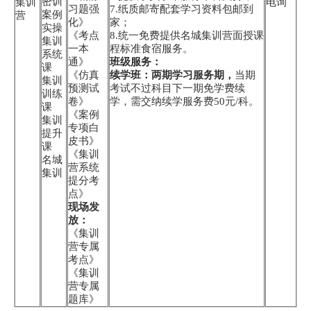
密训
集训
电询
习题强
7.纸质邮寄配套学习资料包邮到
案例
营
化》
家；
实操
《考点
8.统一免费提供名城集训营面授课
集训
一本
程标准食宿服务。
系统
通》
班级服务：
课
《仿真
续学班：两期学习服务期，
当期
集训
预测试
考试不过科目下一期免学费续
训练
卷》
学，需交纳续学服务费50元/科。
课
《案例
集训
专项白
提升
皮书》
课
《集训
名城
营系统
集训
提分考
点》
现场发
放：
《集训
营专属
考点》
《集训
营专属
题库》