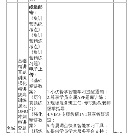
纸质邮
寄：
《集训
营系统
考点》
《集训
营精炼
考点》
《集训
营精练
基础
习题》
精讲
电子上
真题
传：
训练
《基础
强化
精讲教
精讲
案》
1.小优督学智能学习提醒通知；
拔高
《历年
2.尊享学员专属APP题库训练；
训练
真题练
3.现场服务班主任+专职助教老师
属地
习》
督学指导；
OMO
《强化
4.VIP3-专职教研1V1尊享答疑通
冲刺
精讲教
道；
串讲
案》
5.专属词点快查智能学习工具；
套题
名城
《精炼
6.提供学员学术服务平台支持；