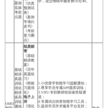
学，需交纳续学服务费50元/科。
案例
《仿真
实操
预测试
考前
卷》
点题
《案例
专项白
皮书》
《考前
复习圈
点》
纸质邮
寄
《基础
精讲教
案》
《历年
基础
真题练
精讲
习》
真题
《精炼
1.小优督学智能学习提醒通知；
训练
习题强
2.尊享学员专属APP题库训练；
强化
化》
3.VIP2-专职教研组加速答疑通
精讲
电子上
道；
拔高
传
4.专属词点快查智能学习工具；
训练
OMO
《强化
5.提供学员学术服务平台支持；
属地
智学