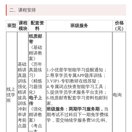
二、课程安排
课程
配套资
价格
班型
班级服务
模块
料
（元）
纸质邮
寄
《基础
精讲教
案》
基础
《历年
精讲
真题练
1.小优督学智能学习提醒通知；
真题
习》
2.尊享学员专属APP题库训练；
训练
《精炼
3.VIP1-专职教研在线答疑；
强化
习题强
4.专属词点快查智能学习工具；
线上
精讲
化》
5.提供学员学术服务平台支持；
优学
电询
拔高
电子上
6.纸质邮寄配套学习资料包邮到
班
训练
传
家。
冲刺
《强化
班级服务：两期学习服务期，
当
串讲
精讲教
期考试不过科目下一期免学费续
考前
案》
学，需交纳续学服务费50元/科。
点题
《考点
一本