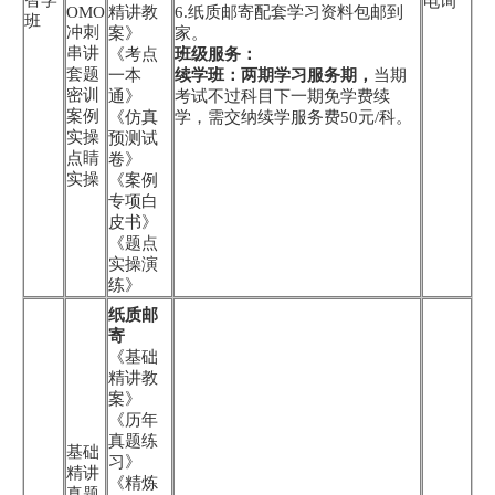
电询
OMO
精讲教
6.纸质邮寄配套学习资料包邮到
班
冲刺
案》
家。
串讲
《考点
班级服务：
套题
一本
续学班：两期学习服务期，
当期
密训
通》
考试不过科目下一期免学费续
案例
《仿真
学，需交纳续学服务费50元/科。
实操
预测试
点睛
卷》
实操
《案例
专项白
皮书》
《题点
实操演
练》
纸质邮
寄
《基础
精讲教
案》
《历年
真题练
基础
习》
精讲
《精炼
真题