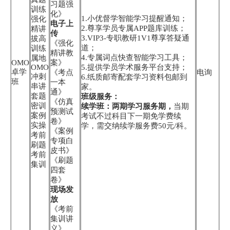
习题强
训练
化》
1.小优督学智能学习提醒通知；
强化
电子上
2.尊享学员专属APP题库训练；
精讲
传
3.VIP3-专职教研1V1尊享答疑通
拔高
《强化
道；
训练
精讲教
4.专属词点快查智能学习工具；
属地
OMO
案》
OMO
5.提供学员学术服务平台支持；
卓学
《考点
电询
冲刺
6.纸质邮寄配套学习资料包邮到
班
一本
串讲
家。
通》
套题
班级服务：
《仿真
密训
续学班：两期学习服务期，
当期
预测试
案例
考试不过科目下一期免学费续
卷》
实操
学，需交纳续学服务费50元/科。
《案例
考前
专项白
刷题
皮书》
考前
《刷题
集训
四套
卷》
现场发
放
《考前
集训讲
义》