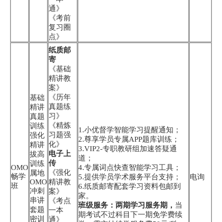
通》
《考前
复习圈
点》
纸质邮
寄
《基础
精讲教
案》
《历年
基础
真题练
精讲
习》
真题
《精炼
训练
1.小优督学智能学习提醒通知；
习题强
强化
2.尊享学员专属APP题库训练；
化》
精讲
3.VIP2-专职教研组加速答疑通
电子上
拔高
道；
传
训练
OMO
4.专属词点快查智能学习工具；
《强化
属地
畅学
5.提供学员学术服务平台支持；
电询
OMO
精讲教
班
6.纸质邮寄配套学习资料包邮到
冲刺
案》
家。
串讲
《考点
班级服务：两期学习服务期，
当
套题
一本
期考试不过科目下一期免学费续
密训
通》