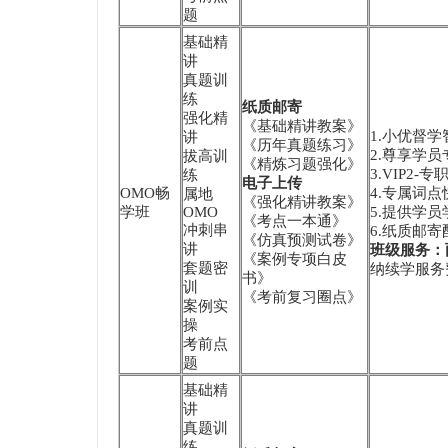
题
基础精
讲
真题训
练
纸质邮寄
强化精
《基础精讲教案》
1.小优督
讲
《历年真题练习》
2.尊享学员
拔高训
《精炼习题强化》
3.VIP2
练
电子上传
OMO畅
4.专属词
属地
《强化精讲教案》
学班
OMO
5.提供学
《考点一本通》
冲刺串
6.纸质邮
《仿真预测试卷》
讲
班级服务：
《案例专项白皮
套题密
纳续学服务费
书》
训
《考前复习圈点》
案例实
操
考前点
题
基础精
讲
真题训
练