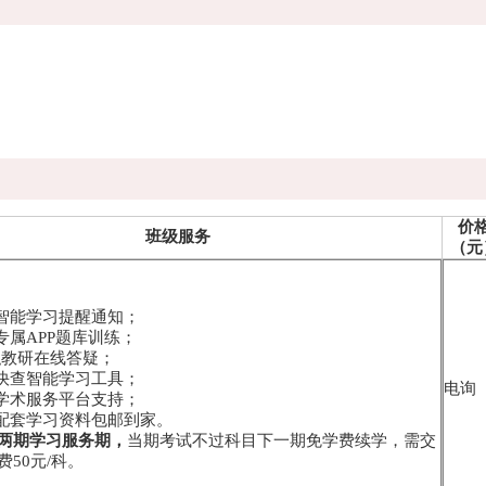
价
班级服务
（元
学智能学习提醒通知；
专属APP题库训练；
-专职教研在线答疑；
点快查智能学习工具；
电询
员学术服务平台支持；
寄配套学习资料包邮到家。
两期学习服务期，
当期考试不过科目下一期免学费续学，需交
50元/科。