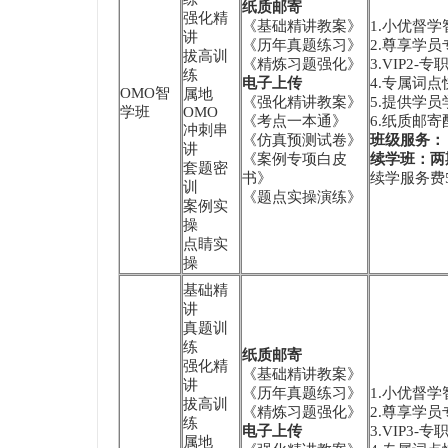
纸质邮寄
强化精
《基础精讲教案》
1.小优督
讲
《历年真题练习》
2.尊享学员
拔高训
《精炼习题强化》
3.VIP2
练
电子上传
4.专属词
OMO智
属地
《强化精讲教案》
5.提供学
学班
OMO
《考点一本通》
6.纸质邮
冲刺串
《仿真预测试卷》
班级服务：
讲
《案例专项白皮
续学班：两
套题密
书》
续学服务费5
训
《题点实操演练》
案例实
操
点睛实
操
基础精
讲
真题训
练
纸质邮寄
强化精
《基础精讲教案》
讲
《历年真题练习》
1.小优督
拔高训
《精炼习题强化》
2.尊享学员
练
电子上传
3.VIP3
属地