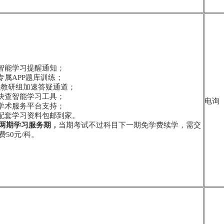
学智能学习提醒通知；
专属APP题库训练；
-专职教研组加速答疑通道；
点快查智能学习工具；
电询
员学术服务平台支持；
寄配套学习资料包邮到家。
两期学习服务期，
当期考试不过科目下一期免学费续学，需交
50元/科。