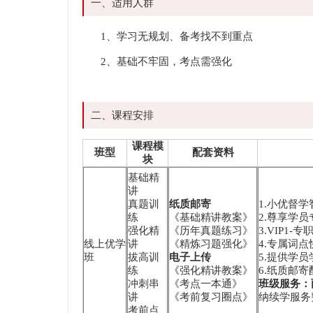
一、适用人群
1、学习无规划、备考找不到重点
2、基础不牢固，考点需强化
二、课程安排
课程模
班型
配套资料
块
基础精
讲
真题训
纸质邮寄
1.小优督
练
《基础精讲教案》
2.尊享学员
强化精
《历年真题练习》
3.VIP1
线上优学
讲
《精炼习题强化》
4.专属词
班
拔高训
电子上传
5.提供学
练
《强化精讲教案》
6.纸质邮
冲刺串
《考点一本通》
班级服务：
讲
《考前复习圈点》
纳续学服务费
考前点