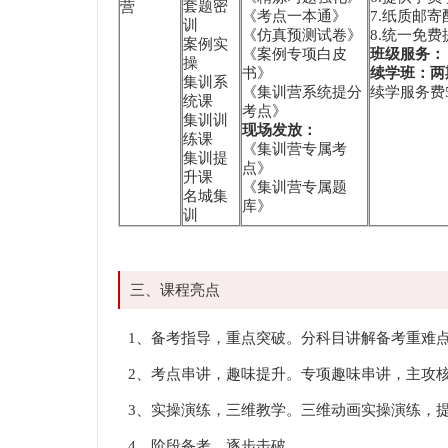
套题密
营
《考点一本通》
7.纸质邮
训
《仿真预测试卷》
8.统一免
案例实
《案例专项白皮
班级服务：
操
书》
续学班：两
集训系
《集训营系统提分
续学服务费5
统课
考点》
集训训
现场发放：
练课
《集训营专属考
集训提
点》
升课
《集训营专属题
名城集
库》
训
三、课程亮点
1、备考指导，重点突破。分科目讲解备考重难
2、考点串讲，趣味提升。专项趣味串讲，主攻
3、实操演练，三维教学。三维动画实操演练，
4、阶段备考，逐步击破。