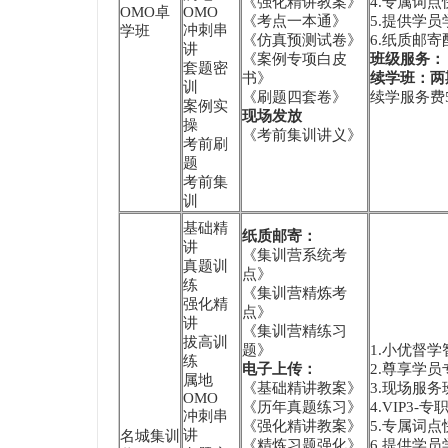
《强化精讲教案》
4.专属词
OMO卓
OMO
《考点一本通》
5.提供学
冲刺串
学班
《仿真预测试卷》
6.纸质邮
讲
《案例专项白皮
班级服务：
套题密
书》
续学班：两
训
《刷题四套卷》
续学服务费5
案例实
现场发放
操
《考前集训讲义》
考前刷
题
考前集
训
基础精
纸质邮寄：
讲
《集训营系统考
真题训
点》
练
《集训营精炼考
强化精
点》
讲
《集训营精练习
拔高训
题》
1.小优督
练
电子上传：
2.尊享学员
属地
《基础精讲教案》
3.现场服
OMO
《历年真题练习》
4.VIP3
冲刺串
《强化精讲教案》
5.专属词
讲
名城集训
《精炼习题强化》
6.提供学