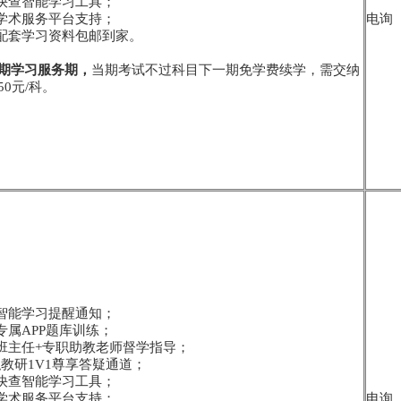
点快查智能学习工具；
员学术服务平台支持；
电询
寄配套学习资料包邮到家。
期学习服务期，
当期考试不过科目下一期免学费续学，需交纳
0元/科。
学智能学习提醒通知；
专属APP题库训练；
务班主任+专职助教老师督学指导；
-专职教研1V1尊享答疑通道；
点快查智能学习工具；
员学术服务平台支持；
电询