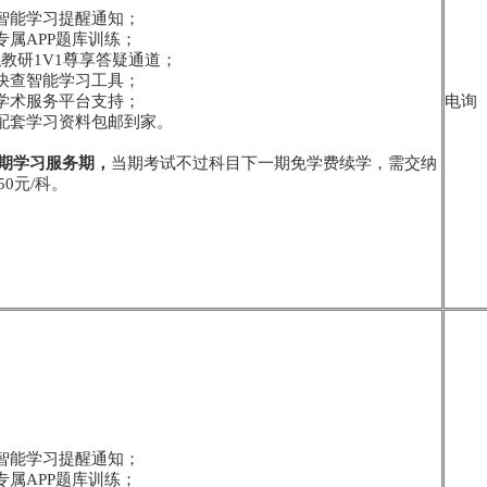
学智能学习提醒通知；
专属APP题库训练；
-专职教研1V1尊享答疑通道；
点快查智能学习工具；
员学术服务平台支持；
电询
寄配套学习资料包邮到家。
期学习服务期，
当期考试不过科目下一期免学费续学，需交纳
0元/科。
学智能学习提醒通知；
专属APP题库训练；