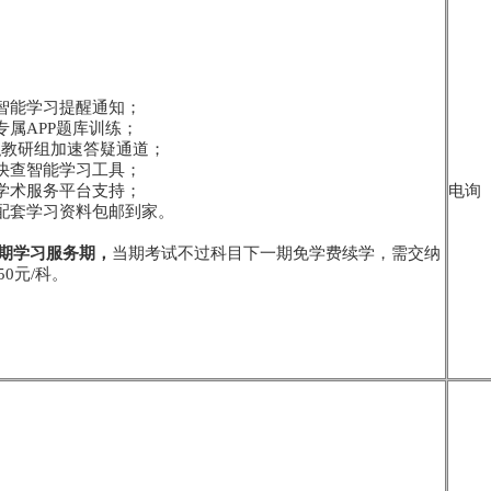
学智能学习提醒通知；
专属APP题库训练；
-专职教研组加速答疑通道；
点快查智能学习工具；
员学术服务平台支持；
电询
寄配套学习资料包邮到家。
期学习服务期，
当期考试不过科目下一期免学费续学，需交纳
0元/科。