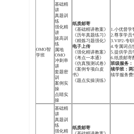
基础精
讲
真题训
练
纸质邮寄
强化精
《基础精讲教案》
1.小优督
讲
《历年真题练习》
2.尊享学员
拔高训
《精炼习题强化》
3.VIP2
练
电子上传
4.专属词
OMO智
属地
《强化精讲教案》
5.提供学
学班
OMO
《考点一本通》
6.纸质邮
冲刺串
《仿真预测试卷》
班级服务：
讲
《案例专项白皮
续学班：两
套题密
书》
续学服务费5
训
《题点实操演练》
案例实
操
点睛实
操
基础精
讲
真题训
练
纸质邮寄
强化精
《基础精讲教案》