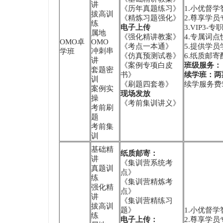
讲
《历年真题练习》
1.小优督
拔高训
《精炼习题强化》
2.尊享学员
练
电子上传
3.VIP3
属地
《强化精讲教案》
4.专属词
OMO卓
OMO
《考点一本通》
5.提供学
冲刺串
学班
《仿真预测试卷》
6.纸质邮
讲
《案例专项白皮
班级服务：
套题密
书》
续学班：两
训
《刷题四套卷》
续学服务费5
案例实
现场发放
操
《考前集训讲义》
考前刷
题
考前集
训
基础精
纸质邮寄：
讲
《集训营系统考
真题训
点》
练
《集训营精炼考
强化精
点》
讲
《集训营精练习
拔高训
题》
1.小优督
练
电子上传：
2.尊享学员