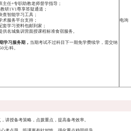
务班主任+专职助教老师督学指导；
-专职教研1V1尊享答疑通道；
点快查智能学习工具；
员学术服务平台支持；
电询
寄配套学习资料包邮到家；
费提供名城集训营面授课程标准食宿服务。
期学习服务期，
当期考试不过科目下一期免学费续学，需交纳
0元/科。
点，讲授备考策略，点拨重点，提高备考效率。
核心考点题，听课更有针对性，强化重点稳固提升。