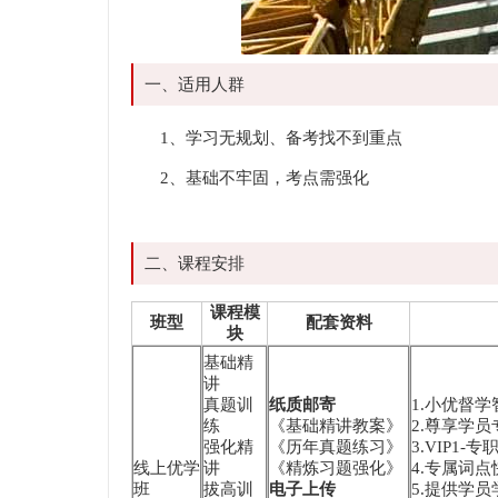
一、适用人群
1、学习无规划、备考找不到重点
2、基础不牢固，考点需强化
二、课程安排
课程模
班型
配套资料
块
基础精
讲
真题训
纸质邮寄
1.小优督
练
《基础精讲教案》
2.尊享学员
强化精
《历年真题练习》
3.VIP1
线上优学
讲
《精炼习题强化》
4.专属词
班
拔高训
电子上传
5.提供学