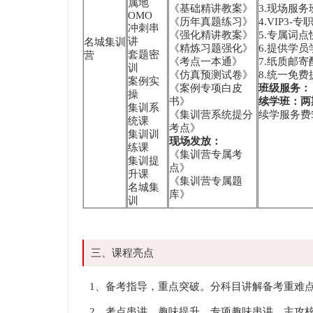
属地
《基础精讲教案》
3.现场服
OMO
《历年真题练习》
4.VIP3
冲刺串
《强化精讲教案》
5.专属词
讲
名城集训
《精炼习题强化》
6.提供学
套题密
营
《考点一本通》
7.纸质邮
训
《仿真预测试卷》
8.统一免
案例实
《案例专项白皮
班级服务：
操
书》
续学班：两
集训系
《集训营系统提分
续学服务费5
统课
考点》
集训训
现场发放：
练课
《集训营专属考
集训提
点》
升课
《集训营专属题
名城集
库》
训
三、课程亮点
1、备考指导，重点突破。分科目讲解备考重难
2、考点串讲，趣味提升。专项趣味串讲，主攻