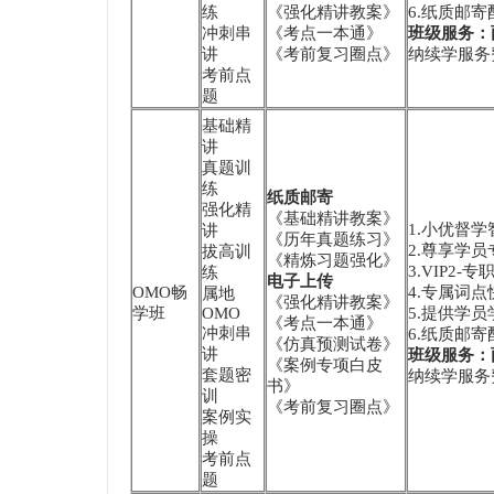
练
《强化精讲教案》
6.纸质邮
冲刺串
《考点一本通》
班级服务：
讲
《考前复习圈点》
纳续学服务费
考前点
题
基础精
讲
真题训
练
纸质邮寄
强化精
《基础精讲教案》
1.小优督
讲
《历年真题练习》
2.尊享学员
拔高训
《精炼习题强化》
3.VIP2
练
电子上传
OMO畅
4.专属词
属地
《强化精讲教案》
学班
OMO
5.提供学
《考点一本通》
冲刺串
6.纸质邮
《仿真预测试卷》
讲
班级服务：
《案例专项白皮
套题密
纳续学服务费
书》
训
《考前复习圈点》
案例实
操
考前点
题