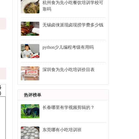
杭州食为先小吃餐饮培训学校可
靠吗
无锡卤侠派现卤现捞学费多少钱
python少儿编程考级有用吗
深圳食为先小吃培训价目表
格
）
热评榜单
长春哪里有学视频剪辑的？
东莞哪有小吃培训班