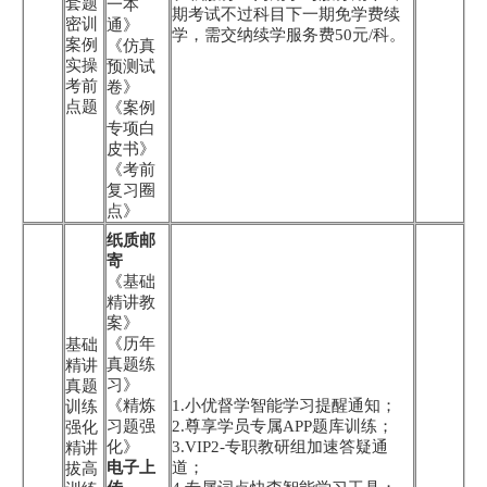
套题
一本
期考试不过科目下一期免学费续
密训
通》
学，需交纳续学服务费50元/科。
案例
《仿真
实操
预测试
考前
卷》
点题
《案例
专项白
皮书》
《考前
复习圈
点》
纸质邮
寄
《基础
精讲教
案》
《历年
基础
真题练
精讲
习》
真题
《精炼
1.小优督学智能学习提醒通知；
训练
习题强
2.尊享学员专属APP题库训练；
强化
化》
3.VIP2-专职教研组加速答疑通
精讲
电子上
道；
拔高