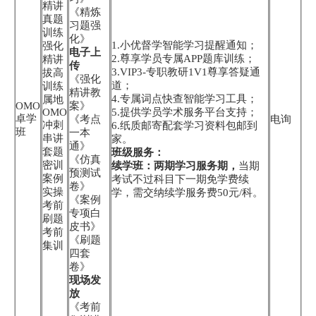
精讲
《精炼
真题
习题强
训练
化》
1.小优督学智能学习提醒通知；
强化
电子上
2.尊享学员专属APP题库训练；
精讲
传
3.VIP3-专职教研1V1尊享答疑通
拔高
《强化
道；
训练
精讲教
4.专属词点快查智能学习工具；
属地
OMO
案》
OMO
5.提供学员学术服务平台支持；
卓学
《考点
电询
冲刺
6.纸质邮寄配套学习资料包邮到
班
一本
串讲
家。
通》
套题
班级服务：
《仿真
密训
续学班：两期学习服务期，
当期
预测试
案例
考试不过科目下一期免学费续
卷》
实操
学，需交纳续学服务费50元/科。
《案例
考前
专项白
刷题
皮书》
考前
《刷题
集训
四套
卷》
现场发
放
《考前