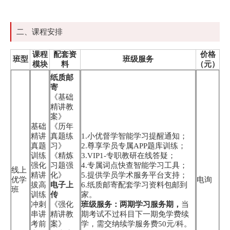
二、课程安排
课程
配套资
价格
班型
班级服务
模块
料
（元）
纸质邮
寄
《基础
精讲教
案》
基础
《历年
精讲
真题练
1.小优督学智能学习提醒通知；
真题
习》
2.尊享学员专属APP题库训练；
训练
《精炼
3.VIP1-专职教研在线答疑；
强化
习题强
4.专属词点快查智能学习工具；
线上
精讲
化》
5.提供学员学术服务平台支持；
优学
电询
拔高
电子上
6.纸质邮寄配套学习资料包邮到
班
训练
传
家。
冲刺
《强化
班级服务：两期学习服务期，
当
串讲
精讲教
期考试不过科目下一期免学费续
考前
案》
学，需交纳续学服务费50元/科。