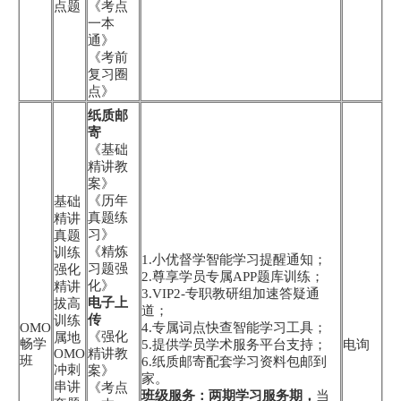
点题
《考点
一本
通》
《考前
复习圈
点》
纸质邮
寄
《基础
精讲教
案》
《历年
基础
真题练
精讲
习》
真题
《精炼
训练
1.小优督学智能学习提醒通知；
习题强
强化
2.尊享学员专属APP题库训练；
化》
精讲
3.VIP2-专职教研组加速答疑通
电子上
拔高
道；
传
训练
OMO
4.专属词点快查智能学习工具；
《强化
属地
畅学
5.提供学员学术服务平台支持；
电询
OMO
精讲教
班
6.纸质邮寄配套学习资料包邮到
冲刺
案》
家。
串讲
《考点
班级服务：两期学习服务期，
当