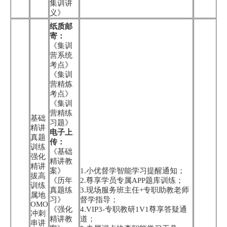
集训讲
义》
纸质邮
寄：
《集训
营系统
考点》
《集训
营精炼
考点》
《集训
营精练
基础
习题》
精讲
电子上
真题
传：
训练
《基础
强化
精讲教
精讲
案》
1.小优督学智能学习提醒通知；
拔高
《历年
2.尊享学员专属APP题库训练；
训练
真题练
3.现场服务班主任+专职助教老师
属地
习》
督学指导；
OMO
《强化
4.VIP3-专职教研1V1尊享答疑通
冲刺
精讲教
道；
串讲