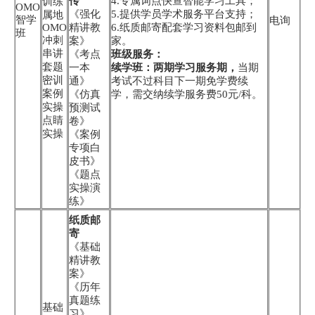
传
4.专属词点快查智能学习工具；
训练
OMO
《强化
5.提供学员学术服务平台支持；
属地
智学
电询
OMO
精讲教
6.纸质邮寄配套学习资料包邮到
班
冲刺
案》
家。
串讲
《考点
班级服务：
套题
一本
续学班：两期学习服务期，
当期
密训
通》
考试不过科目下一期免学费续
案例
《仿真
学，需交纳续学服务费50元/科。
实操
预测试
点睛
卷》
实操
《案例
专项白
皮书》
《题点
实操演
练》
纸质邮
寄
《基础
精讲教
案》
《历年
真题练
基础
习》