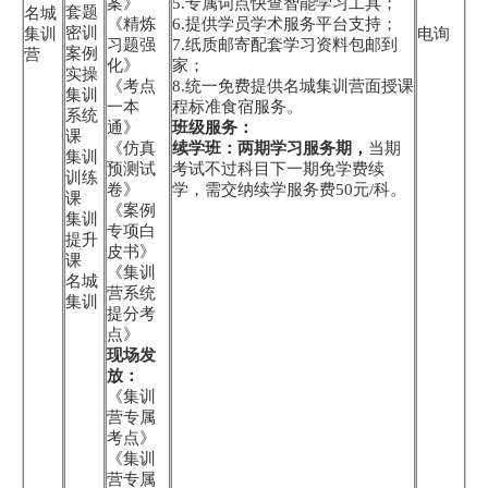
案》
5.专属词点快查智能学习工具；
套题
名城
《精炼
6.提供学员学术服务平台支持；
密训
集训
电询
习题强
7.纸质邮寄配套学习资料包邮到
案例
营
化》
家；
实操
《考点
8.统一免费提供名城集训营面授课
集训
一本
程标准食宿服务。
系统
通》
班级服务：
课
《仿真
续学班：两期学习服务期，
当期
集训
预测试
考试不过科目下一期免学费续
训练
卷》
学，需交纳续学服务费50元/科。
课
《案例
集训
专项白
提升
皮书》
课
《集训
名城
营系统
集训
提分考
点》
现场发
放：
《集训
营专属
考点》
《集训
营专属