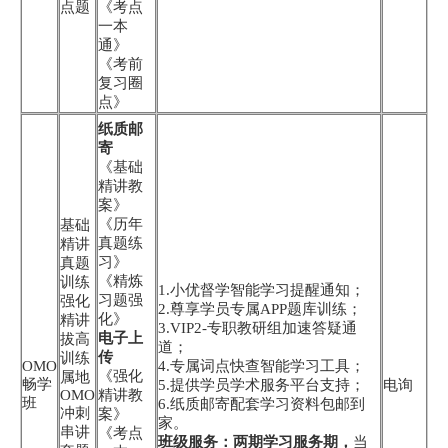
点题
《考点
一本
通》
《考前
复习圈
点》
纸质邮
寄
《基础
精讲教
案》
《历年
基础
真题练
精讲
习》
真题
《精炼
训练
1.小优督学智能学习提醒通知；
习题强
强化
2.尊享学员专属APP题库训练；
化》
精讲
3.VIP2-专职教研组加速答疑通
电子上
拔高
道；
传
训练
OMO
4.专属词点快查智能学习工具；
《强化
属地
畅学
5.提供学员学术服务平台支持；
电询
OMO
精讲教
班
6.纸质邮寄配套学习资料包邮到
冲刺
案》
家。
串讲
《考点
班级服务：两期学习服务期，
当