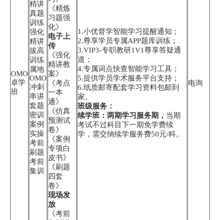
精讲
《精炼
真题
习题强
训练
化》
1.小优督学智能学习提醒通知；
强化
电子上
2.尊享学员专属APP题库训练；
精讲
传
3.VIP3-专职教研1V1尊享答疑通
拔高
《强化
道；
训练
精讲教
4.专属词点快查智能学习工具；
属地
OMO
案》
OMO
5.提供学员学术服务平台支持；
卓学
《考点
电询
冲刺
6.纸质邮寄配套学习资料包邮到
班
一本
串讲
家。
通》
套题
班级服务：
《仿真
密训
续学班：两期学习服务期，
当期
预测试
案例
考试不过科目下一期免学费续
卷》
实操
学，需交纳续学服务费50元/科。
《案例
考前
专项白
刷题
皮书》
考前
《刷题
集训
四套
卷》
现场发
放
《考前