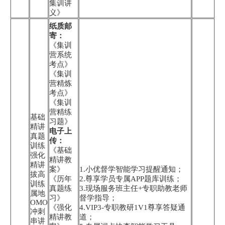
集训讲
义》
纸质邮
寄：
《集训
营系统
考点》
《集训
营精炼
考点》
《集训
营精练
基础
习题》
精讲
电子上
真题
传：
训练
《基础
强化
精讲教
精讲
案》
1.小优督学智能学习提醒通知；
拔高
《历年
2.尊享学员专属APP题库训练；
训练
真题练
3.现场服务班主任+专职助教老师
属地
习》
督学指导；
OMO
《强化
4.VIP3-专职教研1V1尊享答疑通
冲刺
精讲教
道；
串讲