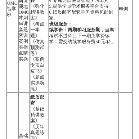
传
4.专属词点快查智能学习工具；
训练
OMO
《强化
5.提供学员学术服务平台支持；
属地
智学
电询
OMO
精讲教
6.纸质邮寄配套学习资料包邮到
班
冲刺
案》
家。
串讲
《考点
班级服务：
套题
一本
续学班：两期学习服务期，
当期
密训
通》
考试不过科目下一期免学费续
案例
《仿真
学，需交纳续学服务费50元/科。
实操
预测试
点睛
卷》
实操
《案例
专项白
皮书》
《题点
实操演
练》
纸质邮
寄
《基础
精讲教
案》
《历年
真题练
基础
习》