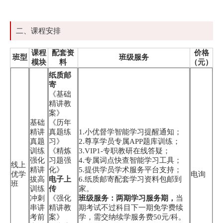
二、课程安排
课程
配套资
价格
班型
班级服务
模块
料
（元）
纸质邮
寄
《基础
精讲教
案》
基础
《历年
精讲
真题练
1.小优督学智能学习提醒通知；
真题
习》
2.尊享学员专属APP题库训练；
训练
《精炼
3.VIP1-专职教研在线答疑；
强化
习题强
4.专属词点快查智能学习工具；
线上
精讲
化》
5.提供学员学术服务平台支持；
优学
电询
拔高
电子上
6.纸质邮寄配套学习资料包邮到
班
训练
传
家。
冲刺
《强化
班级服务：两期学习服务期，
当
串讲
精讲教
期考试不过科目下一期免学费续
考前
案》
学，需交纳续学服务费50元/科。