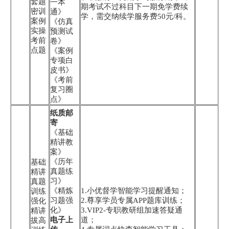
套题
一本
期考试不过科目下一期免学费续
密训
通》
学，需交纳续学服务费50元/科。
案例
《仿真
实操
预测试
考前
卷》
点题
《案例
专项白
皮书》
《考前
复习圈
点》
纸质邮
寄
《基础
精讲教
案》
《历年
基础
真题练
精讲
习》
真题
《精炼
1.小优督学智能学习提醒通知；
训练
习题强
2.尊享学员专属APP题库训练；
强化
化》
3.VIP2-专职教研组加速答疑通
精讲
电子上
道；
拔高