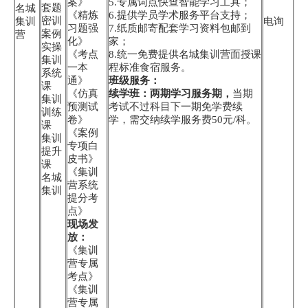
案》
5.专属词点快查智能学习工具；
套题
名城
《精炼
6.提供学员学术服务平台支持；
密训
集训
电询
习题强
7.纸质邮寄配套学习资料包邮到
案例
营
化》
家；
实操
《考点
8.统一免费提供名城集训营面授课
集训
一本
程标准食宿服务。
系统
通》
班级服务：
课
《仿真
续学班：两期学习服务期，
当期
集训
预测试
考试不过科目下一期免学费续
训练
卷》
学，需交纳续学服务费50元/科。
课
《案例
集训
专项白
提升
皮书》
课
《集训
名城
营系统
集训
提分考
点》
现场发
放：
《集训
营专属
考点》
《集训
营专属