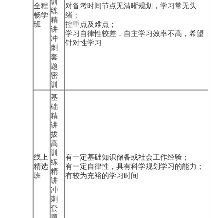
训
全程
对备考时间节点无清晰规划，学习常无头
练
畅学
绪；
精
班
控重点及难点；
讲
学习自律性较差，自主学习效率不高，希望
冲
针对性学习
刺
套
题
密
训
基
础
精
讲
拔
高
训
线上
有一定基础知识储备或社会工作经验；
练
精选
有一定自律性，具有科学规划学习的能力；
精
班
有较为充裕的学习时间
讲
冲
刺
套
题