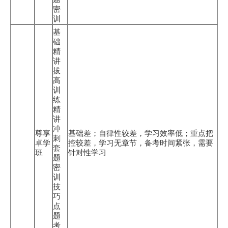
密
训
基
础
精
讲
拔
高
训
练
精
讲
冲
尊享
基础差；自律性较差，学习效率低；重点把
刺
卓学
控较差，学习无章节，备考时间紧张，需要
套
班
针对性学习
题
密
训
技
巧
点
题
考