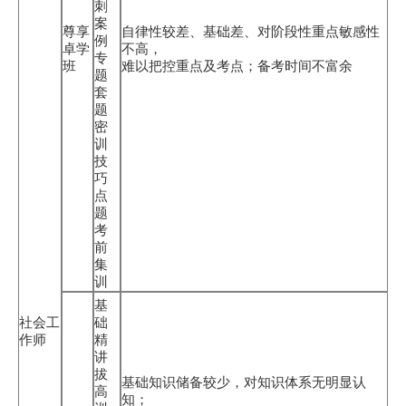
刺
案
尊享
自律性较差、基础差、对阶段性重点敏感性
例
卓学
不高，
专
班
难以把控重点及考点；备考时间不富余
题
套
题
密
训
技
巧
点
题
考
前
集
训
基
社会工
础
作师
精
讲
拔
基础知识储备较少，对知识体系无明显认
高
知；