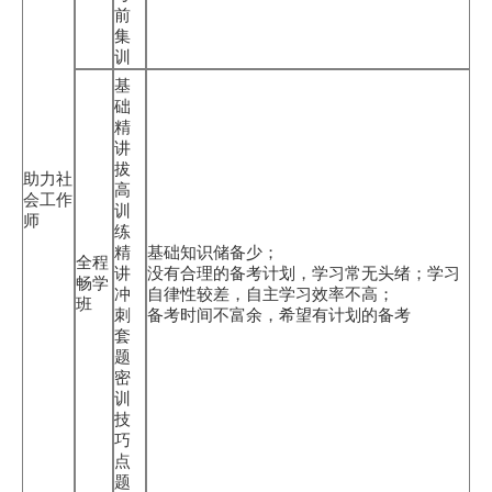
前
集
训
基
础
精
讲
拔
助力社
高
会工作
训
师
练
精
基础知识储备少；
全程
讲
没有合理的备考计划，学习常无头绪；学习
畅学
冲
自律性较差，自主学习效率不高；
班
刺
备考时间不富余，希望有计划的备考
套
题
密
训
技
巧
点
题