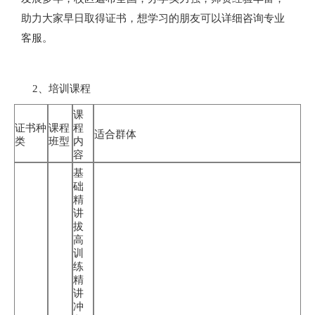
助力大家早日取得证书，想学习的朋友可以详细咨询专业
客服。
2、培训课程
课
证书种
课程
程
适合群体
类
班型
内
容
基
础
精
讲
拔
高
训
练
精
讲
冲