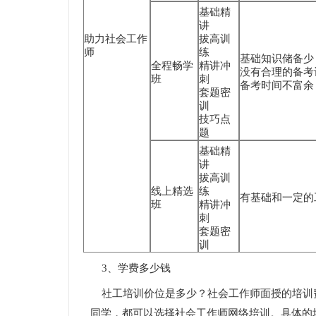
基础精
讲
助力社会工作
拔高训
师
练
基础知识储备
全程畅学
精讲冲
没有合理的备考
班
刺
备考时间不富余
套题密
训
技巧点
题
基础精
讲
拔高训
线上精选
练
有基础和一定的
班
精讲冲
刺
套题密
训
3、学费多少钱
社工培训价位是多少？社会工作师面授的培训
同学，都可以选择社会工作师网络培训。具体的