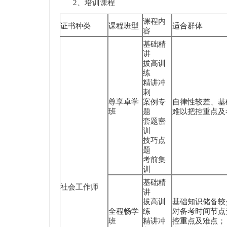
2、培训课程
课程内
证书种类
课程班型
适合群体
容
基础精
讲
拔高训
练
精讲冲
刺
尊享卓学
案例专
自律性较差、基
班
题
难以把控重点及
套题密
训
技巧点
题
考前集
训
基础精
社会工作师
讲
拔高训
基础知识储备较
全程畅学
练
对备考时间节点
班
精讲冲
控重点及难点