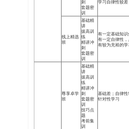
刺
学习自律性较差
套题密
训
基础精
讲
拔高训
有一定基础知识
线上精选
练
有一定自律性，
班
精讲冲
有较为充裕的学
刺
套题密
训
基础精
讲
拔高训
练
精讲冲
尊享卓学
刺
基础差；自律性
班
套题密
针对性学习
训
技巧点
题
考前集
训