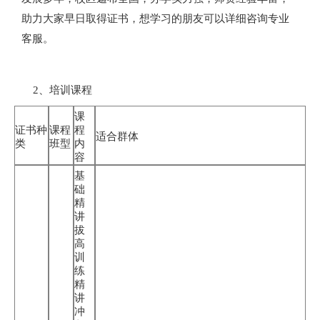
助力大家早日取得证书，想学习的朋友可以详细咨询专业
客服。
2、培训课程
课
证书种
课程
程
适合群体
类
班型
内
容
基
础
精
讲
拔
高
训
练
精
讲
冲