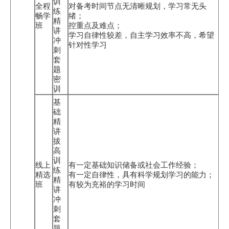
训
全程
对备考时间节点无清晰规划，学习常无头
练
畅学
绪；
精
班
控重点及难点；
讲
学习自律性较差，自主学习效率不高，希望
冲
针对性学习
刺
套
题
密
训
基
础
精
讲
拔
高
训
线上
有一定基础知识储备或社会工作经验；
练
精选
有一定自律性，具有科学规划学习的能力；
精
班
有较为充裕的学习时间
讲
冲
刺
套
题