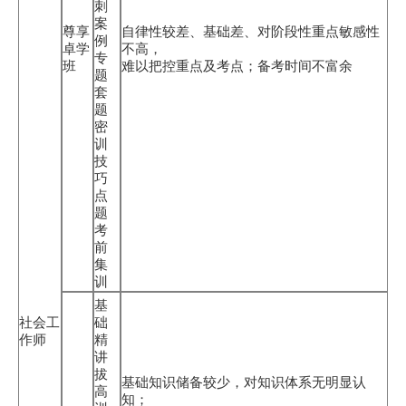
刺
案
尊享
自律性较差、基础差、对阶段性重点敏感性
例
卓学
不高，
专
班
难以把控重点及考点；备考时间不富余
题
套
题
密
训
技
巧
点
题
考
前
集
训
基
社会工
础
作师
精
讲
拔
基础知识储备较少，对知识体系无明显认
高
知；