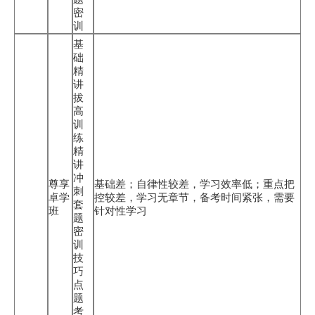
密
训
基
础
精
讲
拔
高
训
练
精
讲
冲
尊享
基础差；自律性较差，学习效率低；重点把
刺
卓学
控较差，学习无章节，备考时间紧张，需要
套
班
针对性学习
题
密
训
技
巧
点
题
考