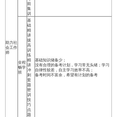
前
集
训
基
础
精
讲
拔
助力社
高
会工作
训
师
练
精
基础知识储备少；
全程
讲
没有合理的备考计划，学习常无头绪；学习
畅学
冲
自律性较差，自主学习效率不高；
班
刺
备考时间不富余，希望有计划的备考
套
题
密
训
技
巧
点
题