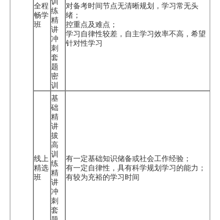
训
全程
对备考时间节点无清晰规划，学习常无头
练
畅学
绪；
精
班
控重点及难点；
讲
学习自律性较差，自主学习效率不高，希望
冲
针对性学习
刺
套
题
密
训
基
础
精
讲
拔
高
训
线上
有一定基础知识储备或社会工作经验；
练
精选
有一定自律性，具有科学规划学习的能力；
精
班
有较为充裕的学习时间
讲
冲
刺
套
题