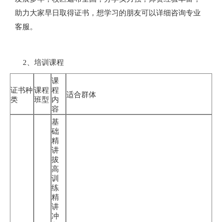
助力大家早日取得证书，想学习的朋友可以详细咨询专业
客服。
2、培训课程
课
证书种
课程
程
适合群体
类
班型
内
容
基
础
精
讲
拔
高
训
练
精
讲
冲