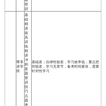
密
训
基
础
精
讲
拔
高
训
练
精
讲
冲
尊享
基础差；自律性较差，学习效率低；重点把
刺
卓学
控较差，学习无章节，备考时间紧张，需要
套
班
针对性学习
题
密
训
技
巧
点
题
考