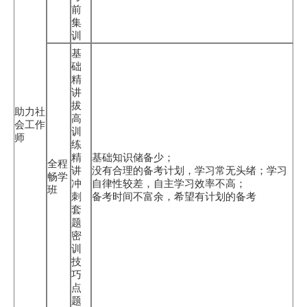
前
集
训
基
础
精
讲
拔
助力社
高
会工作
训
师
练
精
基础知识储备少；
全程
讲
没有合理的备考计划，学习常无头绪；学习
畅学
冲
自律性较差，自主学习效率不高；
班
刺
备考时间不富余，希望有计划的备考
套
题
密
训
技
巧
点
题