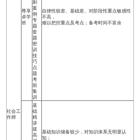
刺
案
尊享
自律性较差、基础差、对阶段性重点敏感性
例
卓学
不高，
专
班
难以把控重点及考点；备考时间不富余
题
套
题
密
训
技
巧
点
题
考
前
集
训
基
社会工
础
作师
精
讲
拔
基础知识储备较少，对知识体系无明显认
高
知；